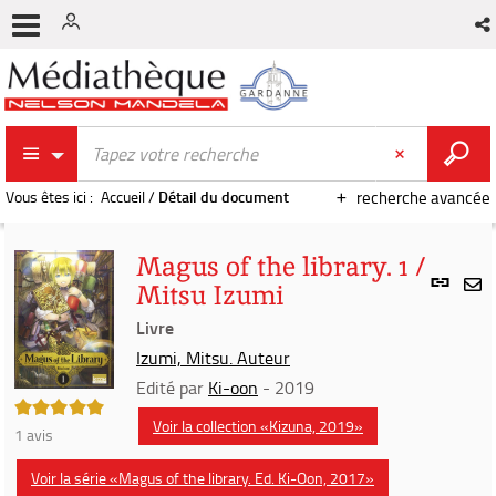
Vous êtes ici :
Accueil
/
Détail du document
recherche avancée
Magus of the library. 1 /
Lien
Mitsu Izumi
per
En
(Nou
Livre
par
fenê
mai
Izumi, Mitsu. Auteur
Edité par
Ki-oon
- 2019
5/5
Voir la collection «Kizuna, 2019»
1
avis
Voir la série «Magus of the library. Ed. Ki-Oon, 2017»