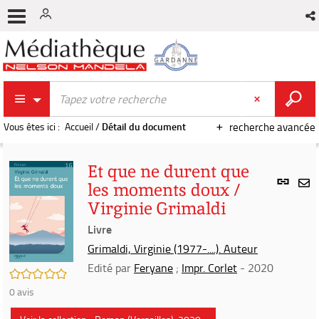
Vous êtes ici :
Accueil
/
Détail du document
recherche avancée
Et que ne durent que
Lien
les moments doux /
per
En
Virginie Grimaldi
(Nou
par
fenê
Livre
mai
Grimaldi, Virginie (1977-....). Auteur
Edité par
Feryane
;
Impr. Corlet
- 2020
/5
0
avis