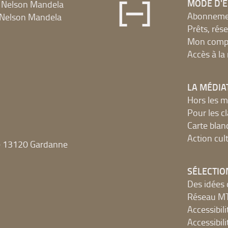
MODE D'
 Nelson Mandela
Abonnement
Nelson Mandela
Prêts, rés
Mon compt
Accès à l
LA MÉDIA
Hors les m
Pour les c
Carte blan
Action cult
e 13120 Gardanne
SÉLECTIO
Des idées 
Réseau 
Accessibilit
Accessibilit