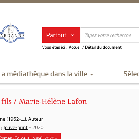
Partout
Vous êtes ici :
Accueil
/
Détail du document
La médiathèque dans la ville
Séle
 fils / Marie-Hélène Lafon
e (1962-....). Auteur
;
Jouve-print
- 2020
 «Roman (Éd. de la Loupe), 2020»