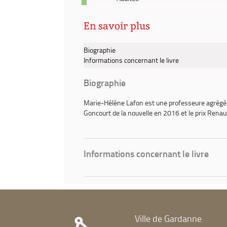
pinterest
-
fenêtre)
(Nouvelle
2020
fenêtre)
En savoir plus
-
Histoire
du
Biographie
fils
Informations concernant le livre
/
Marie-
Biographie
Hélène
Lafon
Marie-Hélène Lafon
est une professeure agrégée e
Goncourt de la nouvelle en 2016 et le prix Renau
Informations concernant le livre
Ville de Gardanne