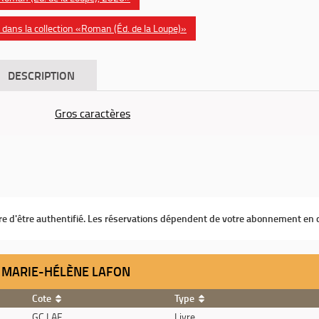
dans la collection «Roman (Éd. de la Loupe)»
DESCRIPTION
Gros caractères
ire d'être authentifié. Les réservations dépendent de votre abonnement en 
 / MARIE-HÉLÈNE LAFON
Cote
Type
GC LAF
Livre