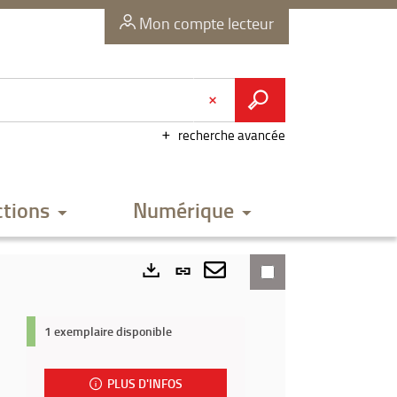
Mon compte lecteur
recherche avancée
ctions
Numérique
Lien
permanent
Envoyer
Exports
(Nouvelle
par
1 exemplaire disponible
fenêtre)
mail
PLUS D'INFOS