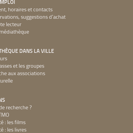
EMPLOI
, horaires et contacts
ervations, suggestions d'achat
e lecteur
a médiathèque
THÈQUE DANS LA VILLE
urs
lasses et les groupes
che aux associations
urelle
NS
de recherche ?
MTMO
é : les films
é : les livres