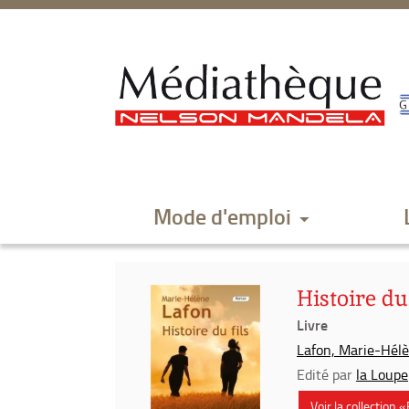
Aller
Aller
Aller
au
au
à
menu
contenu
la
recherche
Mode d'emploi
Histoire du
Livre
Lafon, Marie-Hélèn
Edité par
la Loupe
Voir la collection