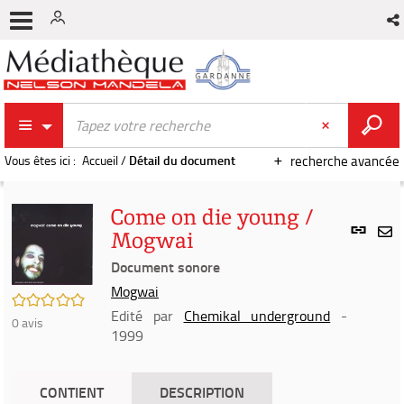
Vous êtes ici :
Accueil
/
Détail du document
recherche avancée
Come on die young /
Lien
Mogwai
per
En
(Nou
Document sonore
par
fenê
mai
Mogwai
/5
Edité par
Chemikal underground
-
0
avis
1999
CONTIENT
DESCRIPTION