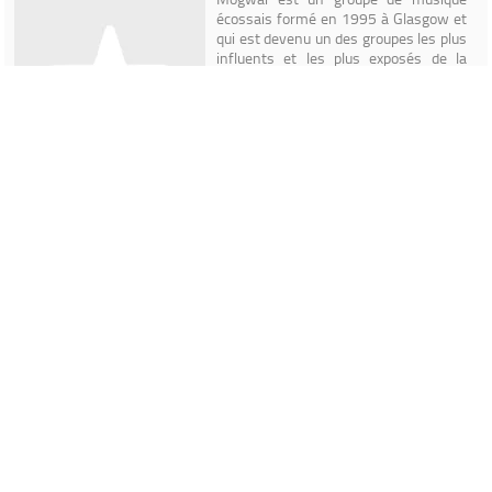
écossais formé en 1995 à Glasgow et
qui est devenu un des groupes les plus
influents et les plus exposés de la
scène post-rock, et ce dès leur très
remarqué premier album Young Team
en 1997. En grande majorité
instrumentales, leurs chansons sont
basées le plus souvent sur une ligne de
basse ou de guitare, à laquelle sont
apportées au fur et à mesure des
variations du thème et autres couches sonores en tout genre.
Toujours sur le fil, ces compositions oscillent entre ambiances
atmosphériques et violence sonique (leurs concerts se finissent en
général dans un chaos complet, sous une pluie de larsen). Leur nom
provient des créatures du film Gremlins. Stuart Brainwaithe à ce sujet,
dira qu' "il n'a pas de sens particulier, et nous avons toujours eu
l'intention d'en trouver un meilleur, mais comme beaucoup d'autres
choses, nous ne l'avons jamais fait". L'une des particularités du groupe,
vient des titres de nombre de leurs chansons, souvent mystérieux, et
parfois même dénués de sens. Dans le documentaire The recording of
'Mr. Beast' de Peter Martin Smith, les membres affirment que ces
titres n'ont aucune signification délibérée. Membres * Stuart
Braithwaite (guitare) * Dominic Aitchison (basse) * Martin Bulloch
(batterie) * John Cummings (guitare) * Barry Burns (claviers, flûte,