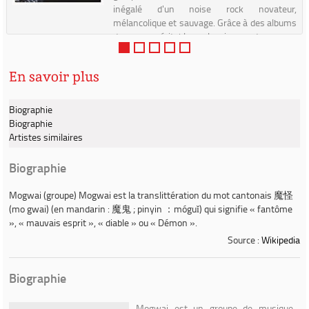
inégalé d'un noise rock novateur,
mélancolique et sauvage. Grâce à des albums
devenus véritables classiques du genre,
Stuart Braithwaite et ses acol...
En savoir plus
Biographie
Biographie
Artistes similaires
Biographie
Mogwai (groupe)
Mogwai
est la translittération du mot cantonais 魔怪
(mo gwai) (en mandarin : 魔鬼 ; pinyin ：móguǐ) qui signifie « fantôme
», « mauvais esprit », « diable » ou « Démon ».
Source :
Wikipedia
Biographie
Mogwai est un groupe de musique