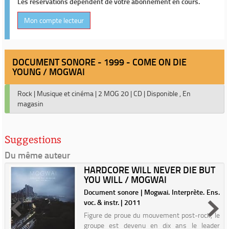
Les réservations dépendent de votre abonnement en cours.
Mon compte lecteur
DOCUMENT SONORE - 1999 - COME ON DIE
YOUNG / MOGWAI
Rock
|
Musique et cinéma
|
2 MOG 20
|
CD
|
Disponible , En
magasin
Suggestions
Du même auteur
HARDCORE WILL NEVER DIE BUT
YOU WILL / MOGWAI
Document sonore | Mogwai. Interprète. Ens.
voc. & instr. | 2011
Figure de proue du mouvement post-rock, le
groupe est devenu en dix ans le leader