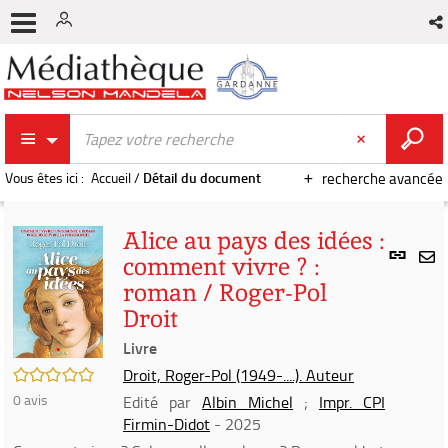
Vous êtes ici :
Accueil
/
Détail du document
recherche avancée
Alice au pays des idées :
Lien
comment vivre ? :
per
En
roman / Roger-Pol
(Nou
par
fenê
Droit
mai
Livre
/5
Droit, Roger-Pol (1949-....). Auteur
0
avis
Edité par
Albin Michel
;
Impr. CPI
Firmin-Didot
- 2025