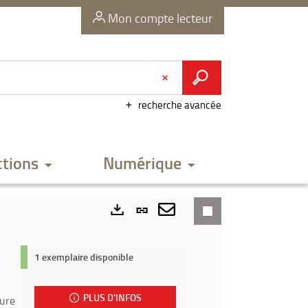
Mon compte lecteur
recherche avancée
ctions
Numérique
Lien
permanent
Envoyer
Exports
(Nouvelle
par
1 exemplaire disponible
fenêtre)
mail
PLUS D'INFOS
ture