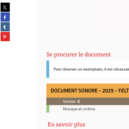
Partager
sur
Partager
twitter
sur
(Nouvelle
Partager
facebook
fenêtre)
sur
(Nouvelle
Partager
tumblr
fenêtre)
sur
(Nouvelle
pinterest
fenêtre)
(Nouvelle
Se procurer le document
fenêtre)
Pour réserver un exemplaire, il est nécessa
DOCUMENT SONORE - 2025 - FELT
Section
Document
Musique et cinéma
sonore
-
En savoir plus
2025