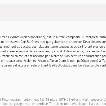
1979 à Hexham (Northumberland), est un auteur-compositeur-interprète britann
Libertines avec Carl Barât en tant que guitariste et chanteur. Deux albums sor
t les amènent au succès. Les relations tumultueuses avec Carl feront plusieurs 
oherty crée le groupe Babyshambles, qui produit deux albums, diversement appr
n retour au calme, et est acclamé par la presse. Son écriture se caractérise p
rincipaux sont l'Albion et l'Arcadie, Albion étant le nom poétique donné à l'A
une carrière d'acteur en interprétant le rôle d'Octave dans
Confession d'un enf
it Pete, musicien britannique (né 12 mars 1979 à Hexham, Northumberland), 
e punk et garage rock britannique The Libertines, avec lequel il a sorti 