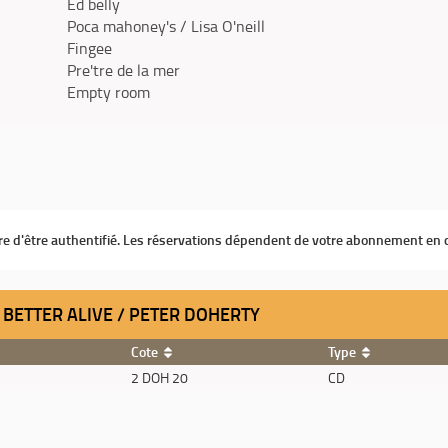
Ed belly
Poca mahoney's / Lisa O'neill
Fingee
Pre'tre de la mer
Empty room
ire d'être authentifié. Les réservations dépendent de votre abonnement en 
 BETTER ALIVE / PETER DOHERTY
Cote
Type
2 DOH 20
CD