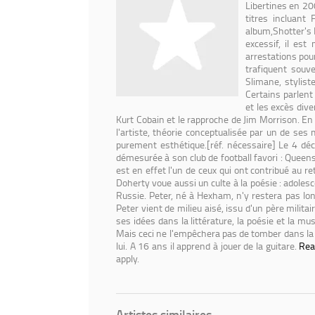
Libertines en 20
titres incluant
album,Shotter's 
excessif, il es
arrestations pou
trafiquent souv
Slimane, stylist
Certains parlent
et les excès div
Kurt Cobain et le rapproche de Jim Morrison. En 
l'artiste, théorie conceptualisée par un de ses
purement esthétique.[réf. nécessaire] Le 4 dé
démesurée à son club de football favori : Quee
est en effet l'un de ceux qui ont contribué au
Doherty voue aussi un culte à la poésie : adolesce
Russie. Peter, né à Hexham, n'y restera pas lo
Peter vient de milieu aisé, issu d'un père militai
ses idées dans la littérature, la poésie et la mu
Mais ceci ne l'empêchera pas de tomber dans la mé
lui. A 16 ans il apprend à jouer de la guitare.
Rea
apply.
Artistes similaires