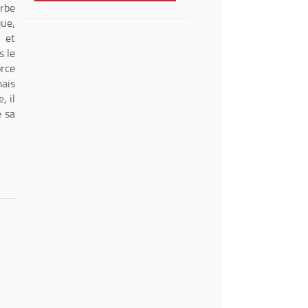
erbe
que,
 et
s le
orce
mais
, il
e sa