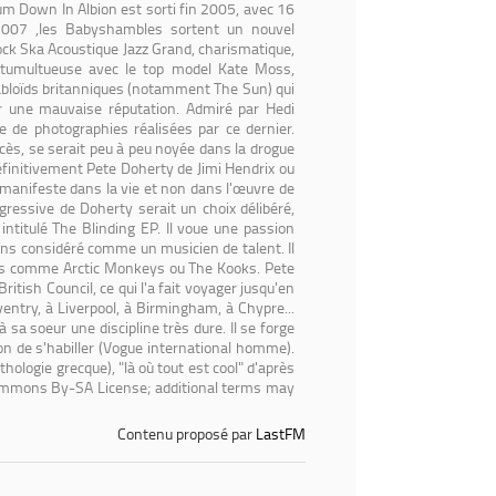
um Down In Albion est sorti fin 2005, avec 16
 2007 ,les Babyshambles sortent un nouvel
ock Ska Acoustique Jazz Grand, charismatique,
n tumultueuse avec le top model Kate Moss,
tabloïds britanniques (notamment The Sun) qui
er une mauvaise réputation. Admiré par Hedi
e de photographies réalisées par ce dernier.
ccès, se serait peu à peu noyée dans la drogue
définitivement Pete Doherty de Jimi Hendrix ou
e manifeste dans la vie et non dans l'œuvre de
gressive de Doherty serait un choix délibéré,
titulé The Blinding EP. Il voue une passion
ns considéré comme un musicien de talent. Il
ants comme Arctic Monkeys ou The Kooks. Pete
ritish Council, ce qui l'a fait voyager jusqu'en
entry, à Liverpool, à Birmingham, à Chypre...
à sa soeur une discipline très dure. Il se forge
açon de s'habiller (Vogue international homme).
hologie grecque), "là où tout est cool" d'après
 Commons By-SA License; additional terms may
Contenu proposé par
LastFM