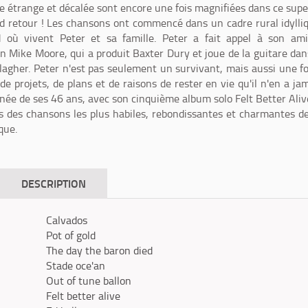
e étrange et décalée sont encore une fois magnifiées dans ce sup
nd retour ! Les chansons ont commencé dans un cadre rural idylli
d où vivent Peter et sa famille. Peter a fait appel à son ami
 Mike Moore, qui a produit Baxter Dury et joue de la guitare dan
lagher. Peter n'est pas seulement un survivant, mais aussi une f
de projets, de plans et de raisons de rester en vie qu'il n'en a ja
nnée de ses 46 ans, avec son cinquième album solo Felt Better Alive
s des chansons les plus habiles, rebondissantes et charmantes d
que.
DESCRIPTION
Calvados
Pot of gold
The day the baron died
Stade oce'an
Out of tune ballon
Felt better alive