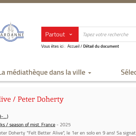
Partout
Vous êtes ici :
Accueil
/
Détail du document
La médiathèque dans la ville
Séle
alive / Peter Doherty
....)
s / season of mist. France
- 2025
er Doherty "Felt Better Alive", le 1er en solo en 9 ans! Sa signa