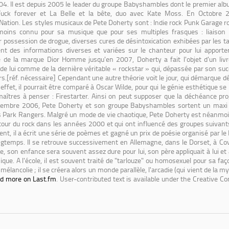
04. Il est depuis 2005 le leader du groupe Babyshambles dont le premier alb
 Fuck forever et La Belle et la bête, duo avec Kate Moss. En Octobre
Nation. Les styles musicaux de Pete Doherty sont : Indie rock Punk Garage r
t moins connu pour sa musique que pour ses multiples frasques : liaiso
r possession de drogue, diverses cures de désintoxication exhibées par les 
ent des informations diverses et variées sur le chanteur pour lui apport
e de la marque Dior Homme jusqu'en 2007, Doherty a fait l'objet d'un livr
 de lui comme de la dernière véritable « rockstar » qui, dépassée par son su
ers.[réf. nécessaire] Cependant une autre théorie voit le jour, qui démarque 
effet, il pourrait être comparé à Oscar Wilde, pour qui le génie esthétique s
 maîtres à penser : Firestarter. Ainsi on peut supposer que la déchéance pro
cembre 2006, Pete Doherty et son groupe Babyshambles sortent un maxi in
ns Park Rangers. Malgré un mode de vie chaotique, Pete Doherty est néanmoi
 retour du rock dans les années 2000 et qui ont influencé des groupes suiv
nt, il a écrit une série de poèmes et gagné un prix de poésie organisé par le B
ngtemps. Il se retrouve successivement en Allemagne, dans le Dorset, à Cov
re, son enfance sera souvent assez dure pour lui, son père appliquait à lui et 
sique. A l'école, il est souvent traité de "tarlouze" ou homosexuel pour sa f
lancolie ; il se créera alors un monde parallèle, l'arcadie (qui vient de la myt
d more on Last.fm
. User-contributed text is available under the Creative