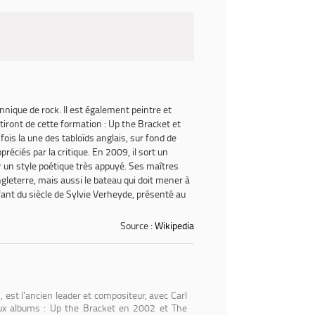
ique de rock. Il est également peintre et
tiront de cette formation :
Up the Bracket
et
fois la une des tabloïds anglais, sur fond de
éciés par la critique. En 2009, il sort un
ar un style poétique très appuyé. Ses maîtres
ngleterre, mais aussi le bateau qui doit mener à
ant du siècle
de Sylvie Verheyde, présenté au
Source :
Wikipedia
est l'ancien leader et compositeur, avec Carl
deux albums : Up the Bracket en 2002 et The