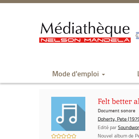
Aller
Aller
Aller
au
au
à
menu
contenu
la
recherche
Mode d'emploi
Felt better 
Document sonore
Doherty, Pete (1979-
Edité par
Soundwork
/5
Nouvel album de Pet