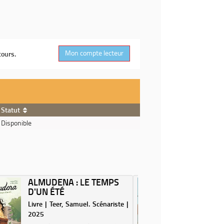
Mon compte lecteur
cours.
Statut
Disponible
ALMUDENA : LE TEMPS
ECRIRE
D'UN ÉTÉ
TONI 
Livre | Teer, Samuel. Scénariste |
Livre | Ns
2025
Auteur | 