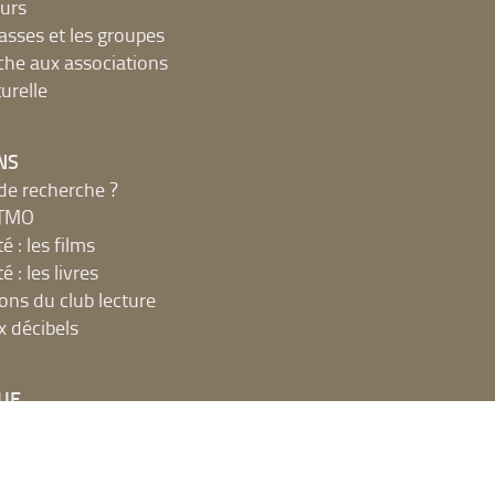
urs
lasses et les groupes
che aux associations
urelle
NS
de recherche ?
MTMO
é : les films
é : les livres
ions du club lecture
x décibels
UE
net, ateliers et impressions
 en ligne