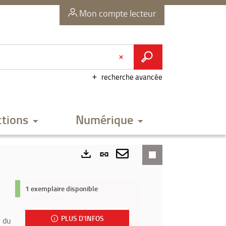
Mon compte lecteur
recherche avancée
ctions
Numérique
Lien
permanent
Envoyer
Exports
(Nouvelle
par
1 exemplaire disponible
fenêtre)
mail
PLUS D'INFOS
s du