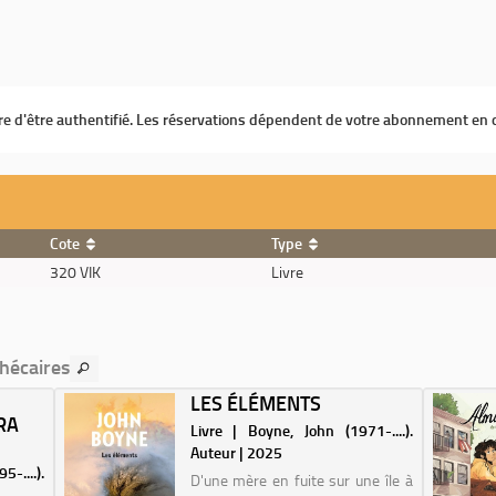
ire d'être authentifié. Les réservations dépendent de votre abonnement en 
Cote
Type
320 VIK
Livre
thécaires
LES ÉLÉMENTS
RA
Livre | Boyne, John (1971-....).
Auteur | 2025
-....).
D'une mère en fuite sur une île à