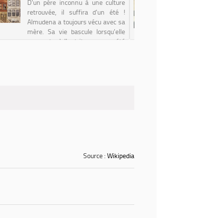
D'un père inconnu à une culture
Toni se 
retrouvée, il suffira d'un été !
Elle revo
Almudena a toujours vécu avec sa
bêtise d
mère. Sa vie bascule lorsqu'elle
préféré in
apprend qu'elle doit passer un été
que de lo
chez son père qu'elle n'a jamais
famille n
rencontré. Alors qu'elle pensai...
mesure la
q...
Source :
Wikipedia