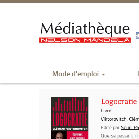
Aller
Aller
Aller
au
au
à
menu
contenu
la
recherche
Mode d'emploi
Logocratie
Livre
Viktorovitch, Clém
Edité par
Seuil. P
Que se passe-t-il 