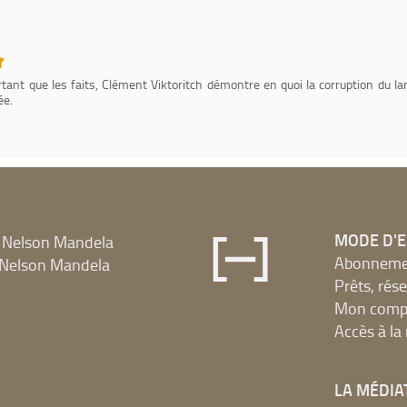
ortant que les faits, Clément Viktoritch démontre en quoi la corruption du 
ée.
MODE D'
 Nelson Mandela
Abonnement
Nelson Mandela
Prêts, rés
Mon compt
Accès à l
LA MÉDIA