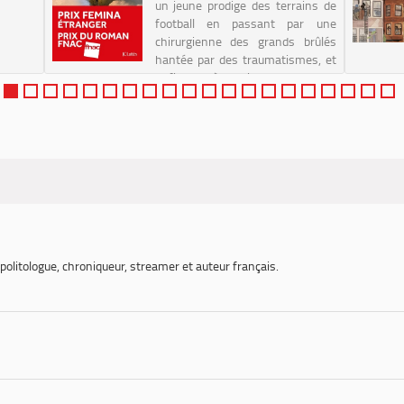
un jeune prodige des terrains de
football en passant par une
chirurgienne des grands brûlés
hantée par des traumatismes, et
enfin, un père qui monte dans un
avion pour un voyage initiatique
avec s...
 politologue, chroniqueur, streamer et auteur français.