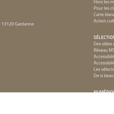
Hors les m
Pour les c
Carte blan
Action cult
e 13120 Gardanne
SÉLECTIO
Des idées 
Réseau 
Accessibilit
Accessibilit
Les sélect
De si beau
NUMÉRIQ
Accès Inter
Ressources