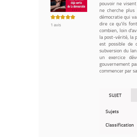
pouvoir ne visent
ne cherche plus 
5/5
démocratie qui vac
dire ce qu'ils fon
1
avis
combien, loin d'a
la post-vérité, la
est possible de 
subversion du lan
un exercice dév
gouvernement par 
commencer par sav
SUJET
Sujets
Classification