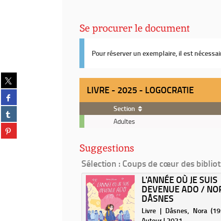
Se procurer le document
Pour réserver un exemplaire, il est nécessa
Partager
sur
LIVRE - 2025 - LOGOCRATIE
Partager
twitter
sur
(Nouvelle
Section
Partager
facebook
fenêtre)
Livre
sur
Adultes
(Nouvelle
Partager
-
tumblr
fenêtre)
sur
2025
(Nouvelle
Suggestions
pinterest
-
fenêtre)
(Nouvelle
Logocratie
Sélection
: Coups de cœur des biblio
fenêtre)
HEY ! / SCÉNARIO,
L'ANNÉE OÙ JE SUIS
IN ET COULEUR,
DEVENUE ADO / NO
DÅSNES
 Neyef (1984-....). Auteur |
Livre | Dåsnes, Nora (1995
Auteur | 2021