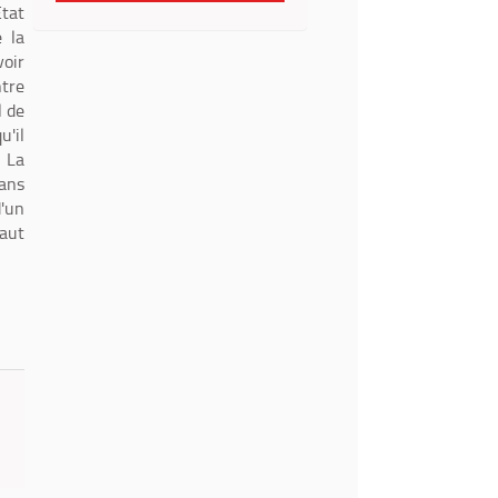
Etat
e la
voir
ntre
l de
u'il
. La
dans
'un
faut