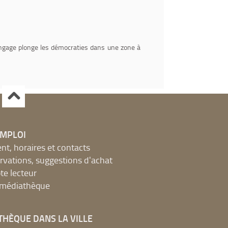
langage plonge les démocraties dans une zone à
EMPLOI
, horaires et contacts
ervations, suggestions d'achat
e lecteur
a médiathèque
THÈQUE DANS LA VILLE