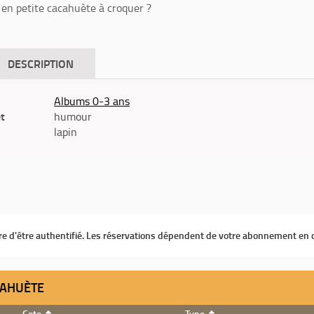
en petite cacahuète à croquer ?
DESCRIPTION
Albums 0-3 ans
êt
humour
lapin
ire d'être authentifié. Les réservations dépendent de votre abonnement en 
ACAHUÈTE
Cote
Type