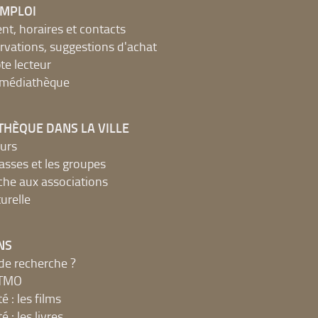
EMPLOI
, horaires et contacts
ervations, suggestions d'achat
e lecteur
a médiathèque
THÈQUE DANS LA VILLE
urs
lasses et les groupes
che aux associations
urelle
NS
de recherche ?
MTMO
é : les films
é : les livres