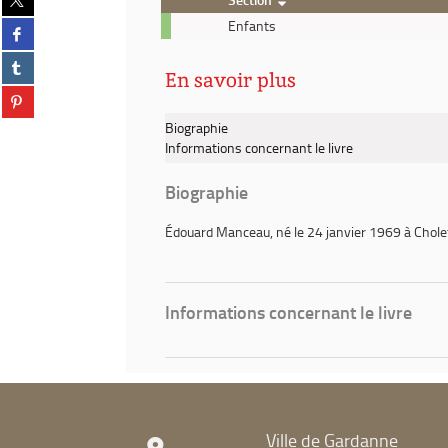
sur
Livre
Enfants
Partager
twitter
-
sur
(Nouvelle
Partager
2026
facebook
fenêtre)
En savoir plus
sur
-
(Nouvelle
Partager
tumblr
Le
fenêtre)
sur
(Nouvelle
coup
Biographie
pinterest
fenêtre)
de
Informations concernant le livre
(Nouvelle
la
fenêtre)
cacahuète
Biographie
Édouard Manceau
, né le 24 janvier 1969 à Chol
Informations concernant le livre
Ville de Gardanne