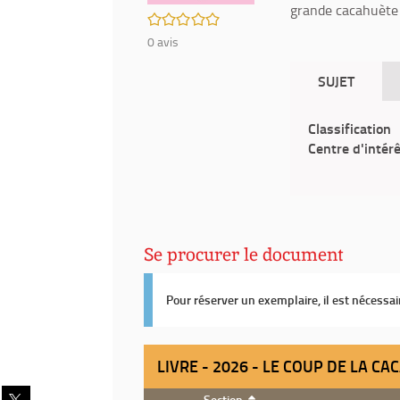
grande cacahuète 
/5
0
avis
SUJET
Classification
Centre d'intér
Se procurer le document
Pour réserver un exemplaire, il est nécessa
LIVRE - 2026 - LE COUP DE LA C
Partager
Section