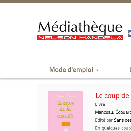
Aller
Aller
Aller
au
au
à
menu
contenu
la
recherche
Mode d'emploi
Le coup de 
Livre
Manceau, Édouard (
Edité par
Sens des
En quelques coup