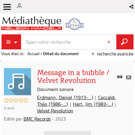
Vous êtes ici :
Accueil
/
Détail du document
recherche avancée
Message in a bubble /
Lien
Velvet Revolution
per
En
(Nou
Document sonore
par
fenê
mai
Erdmann, Daniel (1973-....)
|
Ceccaldi,
/5
Théo (1986-....)
|
Hart, Jim (1983-....)
|
0
avis
Velvet Revolution
Edité par
BMC Records
- 2023