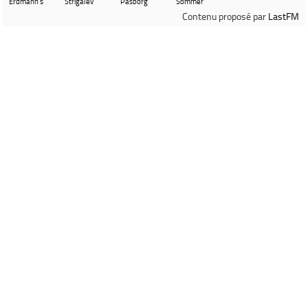
Erdmann's
Strigalev
Pasborg
Sommer
Velvet
Contenu proposé par
LastFM
Revolution
Ville de Gardanne
Instagram Médiathèque Nelson Mandela
Facebook Médiathèque Nelson Mandela
SYRACUSE
Portails et espaces publics numériques
Propulsé par
Archimed
- Gestion documentaire pour les bibliothèques