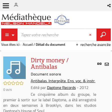
Vous êtes ici :
Accueil
/
Détail du document
recherche avancée
Dirty money /
Lien
Antibalas
per
En
(Nou
Document sonore
par
fenê
mai
Antibalas. Interprète. Ens. voc. & instr.
/5
Edité par
Daptone Records
- 2012
0
avis
Ce cinquième album du groupe, le
premier à sortir sur le label Daptone, a été enregistré
en deux semaines à Brooklyn, dans les studios
Daptone's House of Soul.