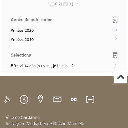
pour
relancer
le
(Cliquer
VOIR PLUS
(1)
et
ajouter
la
filtre
pour
relancer
le
recherche)
et
ajouter
la
filtre
Année de publication
relancer
le
recherche)
et
la
filtre
relancer
(3
Années 2020
3
recherche)
et
la
résultats)
relancer
(2
Années 2010
2
recherche)
(Cliquer
la
résultats)
pour
recherche)
(Cliquer
ajouter
Selections
pour
le
ajouter
filtre
(1
BD : j'ai 14 ans (ou plus) , je lis quoi ...?
1
le
et
résultats)
filtre
relancer
(Cliquer
et
la
pour
relancer
recherche)
ajouter
la
le
recherche)
filtre
et
relancer
Ville de Gardanne
la
recherche)
Instagram Médiathèque Nelson Mandela