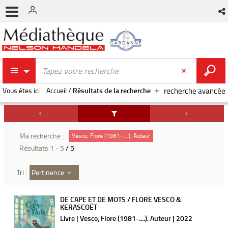
Vous êtes ici :
Accueil
/
Résultats de la recherche
recherche avancée
Ma recherche :
Vesco, Flore (1981-....). Auteur
Résultats
1
-
5
/ 5
Pertinence
Tri :
DE CAPE ET DE MOTS / FLORE VESCO &
KERASCOËT
Livre | Vesco, Flore (1981-....). Auteur | 2022