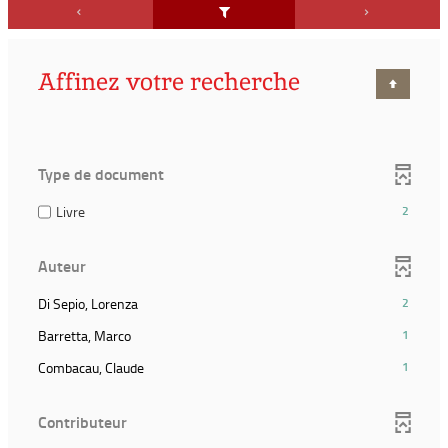
Affinez votre recherche
Type de document
(2
Livre
2
résultats)
(Cocher
Auteur
pour
ajouter
(2
Di Sepio, Lorenza
2
le
résultats)
filtre
(1
Barretta, Marco
1
(Cliquer
et
résultats)
pour
(1
Combacau, Claude
1
relancer
(Cliquer
ajouter
résultats)
la
pour
le
(Cliquer
recherche)
ajouter
Contributeur
filtre
pour
le
et
ajouter