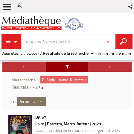
Vous êtes ici :
Accueil
/
Résultats de la recherche
recherche avancée
Ma recherche :
Di Sepio, Lorenza. Illustrateur
Résultats
1
-
2
/ 2
Pertinence
Tri :
DAISY
Livre | Barretta, Marco. Auteur | 2021
Avez-vous déjà eu la chance de plonger entre les