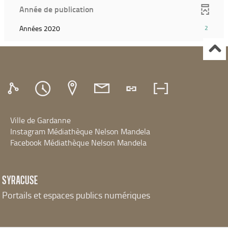
(Cliquer
ajouter
Année de publication
la
pour
le
recherche)
ajouter
filtre
(2
Années 2020
2
le
et
résultats)
filtre
relancer
(Cliquer
et
la
pour
relancer
recherche)
ajouter
la
le
recherche)
filtre
et
relancer
Ville de Gardanne
la
recherche)
Instagram Médiathèque Nelson Mandela
Facebook Médiathèque Nelson Mandela
SYRACUSE
Portails et espaces publics numériques