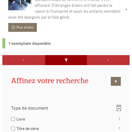
effondré. D’étranges éclairs ont fait perdre la
raison à l’humanité et seuls les enfants semblent
avoir été épargnés par la folie génér...
Plus d'infos
1 exemplaire disponible
Affinez votre recherche
Type de document
(2
Livre
2
résultats)
(1
Titre de série
1
(Cocher