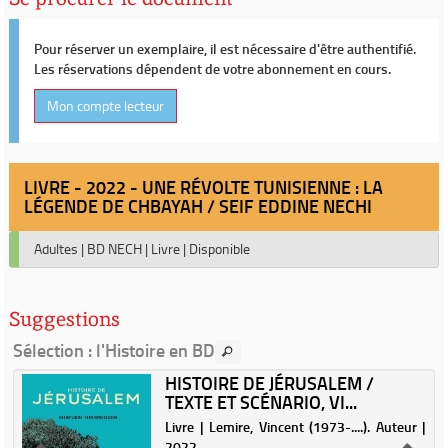
Pour réserver un exemplaire, il est nécessaire d'être authentifié.
Les réservations dépendent de votre abonnement en cours.
Mon compte lecteur
LIVRE - 2022 - UNE RÉVOLTE TUNISIENNE : LA
LÉGENDE DE CHBAYAH / SEIF EDDINE NECHI
Adultes
|
BD NECH
|
Livre
|
Disponible
Suggestions
Sélection
: l'Histoire en BD
HISTOIRE DE JÉRUSALEM /
TEXTE ET SCÉNARIO, VI...
.
Livre | Lemire, Vincent (1973-....). Auteur |
2022