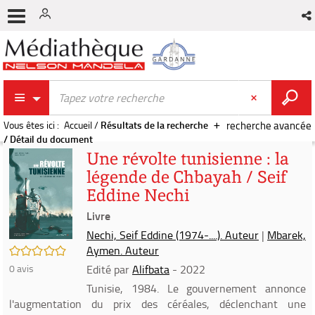
Vous êtes ici :
Accueil
/
Résultats de la recherche
recherche avancée
/
Détail du document
Une révolte tunisienne : la
légende de Chbayah / Seif
Eddine Nechi
Livre
Nechi, Seif Eddine (1974-....). Auteur
|
Mbarek,
/5
Aymen. Auteur
0
avis
Edité par
Alifbata
- 2022
Tunisie, 1984. Le gouvernement annonce
l'augmentation du prix des céréales, déclenchant une