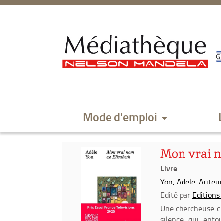
Aller
Aller
Aller
au
au
à
menu
contenu
la
recherche
Mode d'emploi
Mon vrai n
Livre
Yon, Adele. Auteu
Edité par
Editions
Une chercheuse cr
silence qui ento