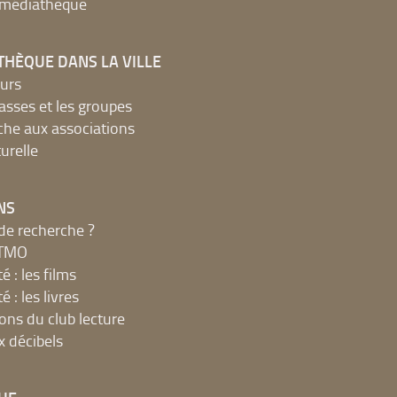
a médiathèque
THÈQUE DANS LA VILLE
urs
lasses et les groupes
che aux associations
urelle
NS
de recherche ?
MTMO
é : les films
é : les livres
ions du club lecture
x décibels