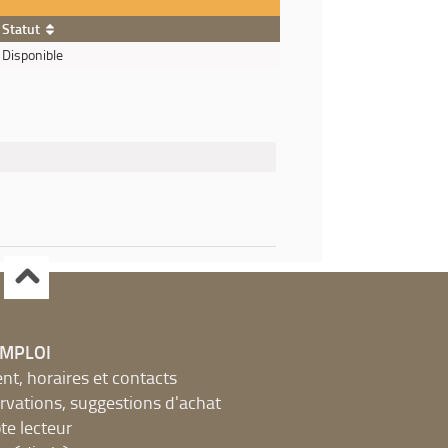
Statut
Disponible
EMPLOI
, horaires et contacts
ervations, suggestions d'achat
e lecteur