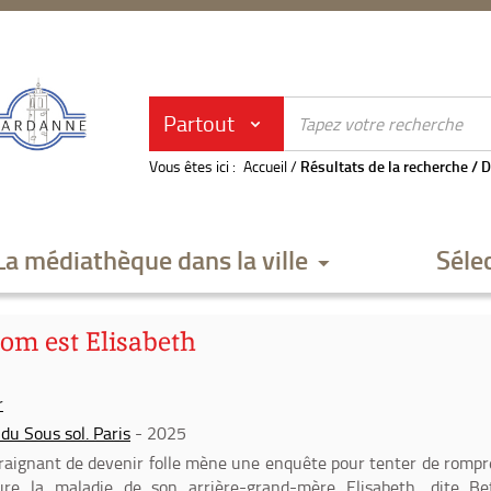
Partout
Vous êtes ici :
Accueil
/
Résultats de la recherche
/
D
La médiathèque dans la ville
Séle
om est Elisabeth
r
 du Sous sol. Paris
- 2025
aignant de devenir folle mène une enquête pour tenter de rompr
ure la maladie de son arrière-grand-mère Elisabeth, dite Bet