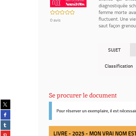
diagnostiquée sch
/5
femme morte avant
fluctuent. Une vi
0
avis
saut façon grenoui
SUJET
Classification
Se procurer le document
Partager
sur
Pour réserver un exemplaire, il est nécessa
Partager
twitter
sur
(Nouvelle
Partager
facebook
fenêtre)
sur
(Nouvelle
LIVRE - 2025 - MON VRAI NOM ES
Partager
tumblr