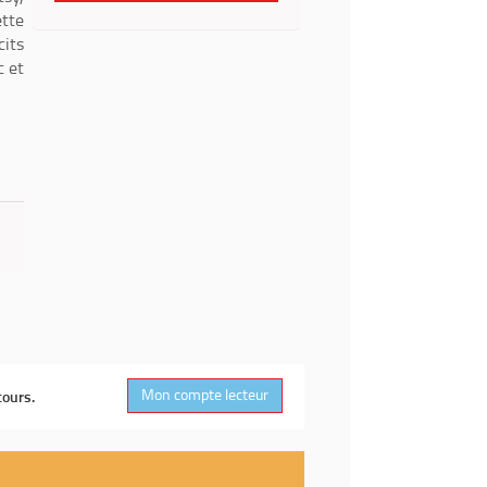
ette
cits
c et
Mon compte lecteur
cours.