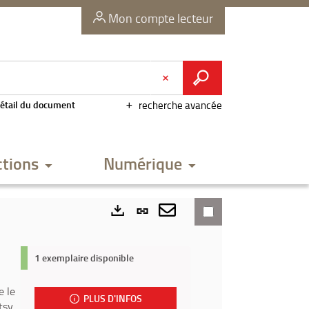
Mon compte lecteur
étail du document
recherche avancée
ctions
Numérique
Lien
permanent
Envoyer
Exports
(Nouvelle
par
1 exemplaire disponible
fenêtre)
mail
e le
PLUS D'INFOS
sy,