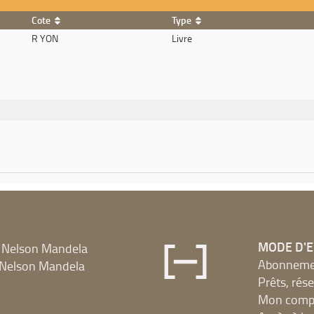
Cote
Type
R YON
Livre
MODE D'
 Nelson Mandela
Abonnement
Nelson Mandela
Prêts, rés
Mon compt