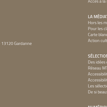
Accès à l
LA MÉDIA
Hors les m
Pour les c
Carte blan
Action cult
e 13120 Gardanne
SÉLECTIO
Des idées 
Réseau 
Accessibilit
Accessibilit
Les sélect
De si beau