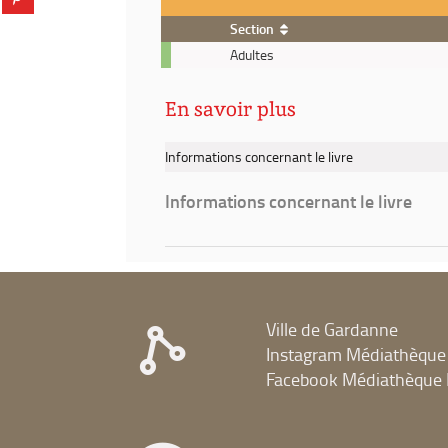
fenêtre)
sur
(Nouvelle
Section
pinterest
fenêtre)
(Nouvelle
Livre
Adultes
fenêtre)
-
2025
En savoir plus
-
Mon
vrai
Informations concernant le livre
nom
est
Informations concernant le livre
Elisabeth
Ville de Gardanne
Instagram Médiathèque
Facebook Médiathèque 