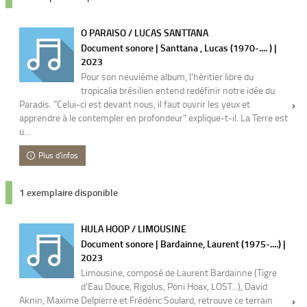
O PARAISO / LUCAS SANTTANA
Document sonore | Santtana , Lucas (1970-.... ) |
2023
Pour son neuvième album, l'héritier libre du
tropicalia brésilien entend redéfinir notre idée du
Paradis. "Celui-ci est devant nous, il faut ouvrir les yeux et
apprendre à le contempler en profondeur" explique-t-il. La Terre est
u...
Plus d'infos
1 exemplaire disponible
HULA HOOP / LIMOUSINE
Document sonore | Bardainne, Laurent (1975-....) |
2023
Limousine, composé de Laurent Bardainne (Tigre
d'Eau Douce, Rigolus, Poni Hoax, LOST...), David
Aknin, Maxime Delpierre et Frédéric Soulard, retrouve ce terrain