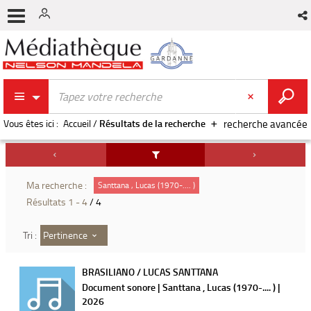
Vous êtes ici :
Accueil
/
Résultats de la recherche
recherche avancée
Ma recherche :
Santtana , Lucas (1970-.... )
Résultats
1
-
4
/ 4
Pertinence
Tri :
BRASILIANO / LUCAS SANTTANA
Document sonore | Santtana , Lucas (1970-.... ) |
2026