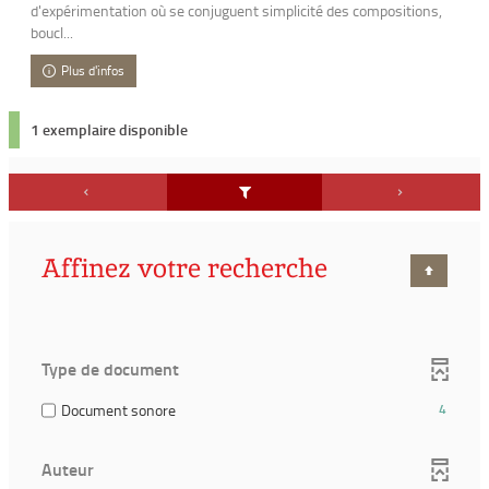
d'expérimentation où se conjuguent simplicité des compositions,
boucl...
Plus d'infos
1 exemplaire disponible
Affinez votre recherche
Type de document
(4
Document sonore
4
résultats)
(Cocher
Auteur
pour