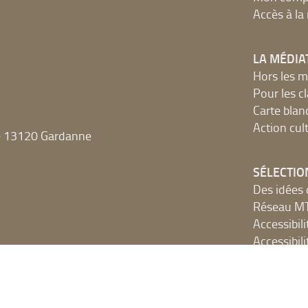
Accès à l
LA MÉDIA
Hors les m
Pour les c
Carte blan
Action cult
e 13120 Gardanne
SÉLECTIO
Des idées 
Réseau 
Accessibilit
Accessibilit
Les sélect
De si beau