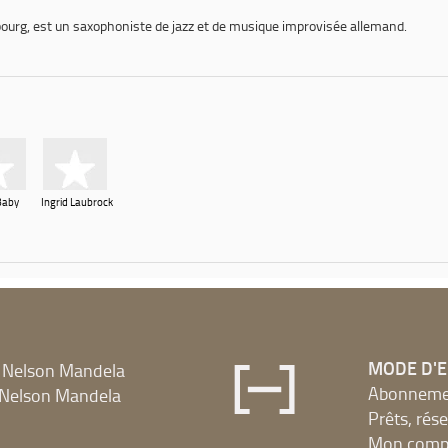
bourg, est un saxophoniste de jazz et de musique improvisée allemand.
Baby
Ingrid Laubrock
MODE D'
 Nelson Mandela
Abonnement
Nelson Mandela
Prêts, rés
Mon compt