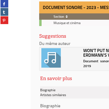
Partager
twitter
DOCUMENT SONORE - 2023 - MESS
sur
(Nouvelle
Partager
facebook
fenêtre)
sur
Section
(Nouvelle
Partager
tumblr
fenêtre)
Document
Musique et cinéma
sur
(Nouvelle
sonore
pinterest
fenêtre)
-
(Nouvelle
Suggestions
2023
fenêtre)
-
Du même auteur
Message
WON'T PUT N
in
ERDMANN'S V
a
bubble
Document sonore
/
2019
Velvet
Revolution
En savoir plus
Biographie
Artistes similaires
Biographie