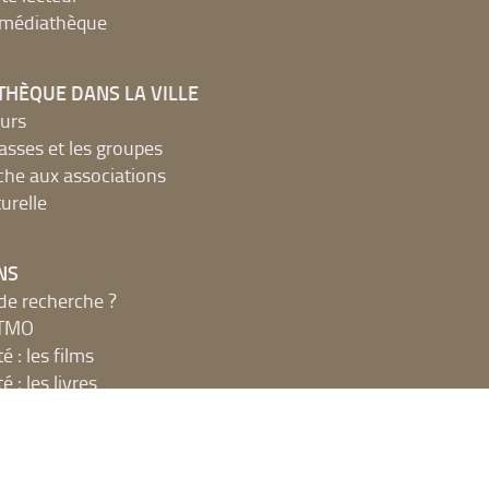
a médiathèque
THÈQUE DANS LA VILLE
urs
lasses et les groupes
che aux associations
urelle
NS
de recherche ?
MTMO
é : les films
é : les livres
ions du club lecture
x décibels