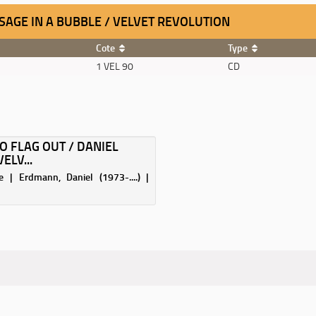
AGE IN A BUBBLE / VELVET REVOLUTION
Cote
Type
1 VEL 90
CD
O FLAG OUT / DANIEL
ELV...
 | Erdmann, Daniel (1973-....) |