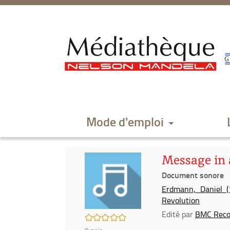
Aller
Aller
Aller
au
au
à
menu
contenu
la
recherche
Mode d'emploi
Message in 
Document sonore
Erdmann, Daniel (1
Revolution
Edité par
BMC Reco
/5