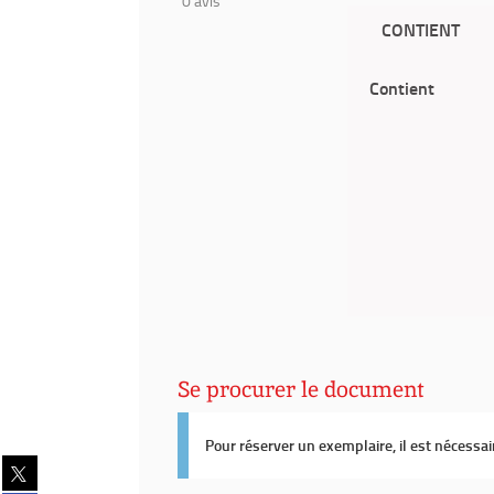
0
avis
CONTIENT
Contient
Se procurer le document
Pour réserver un exemplaire, il est nécessa
Partager
sur