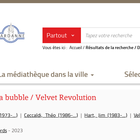
Partout
Vous êtes ici :
Accueil
/
Résultats de la recherche
/
D
La médiathèque dans la ville
Séle
a bubble / Velvet Revolution
973-....)
|
Ceccaldi, Théo (1986-....)
|
Hart, Jim (1983-....)
|
Ve
rds
- 2023