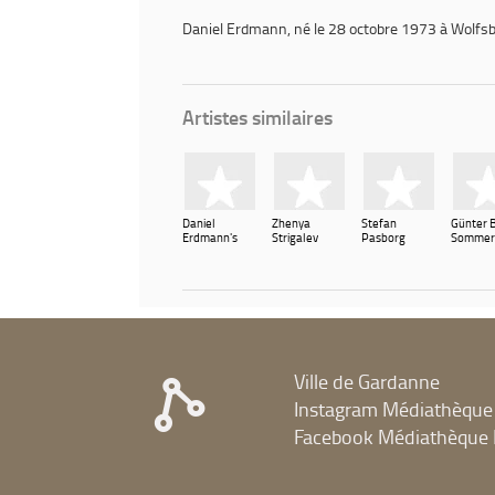
Daniel Erdmann
, né le 28 octobre 1973 à Wolfs
Artistes similaires
Daniel
Zhenya
Stefan
Günter 
Erdmann's
Strigalev
Pasborg
Sommer
Velvet
Revolution
Ville de Gardanne
Instagram Médiathèque
Facebook Médiathèque 