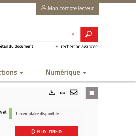
Mon compte lecteur
étail du document
recherche avancée
ctions
Numérique
Lien
permanent
Envoyer
Exports
(Nouvelle
par
lvet
1 exemplaire disponible
fenêtre)
mail
PLUS D'INFOS