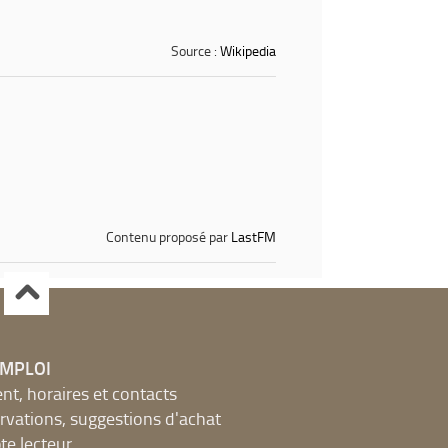
Source :
Wikipedia
Contenu proposé par
LastFM
EMPLOI
, horaires et contacts
ervations, suggestions d'achat
e lecteur