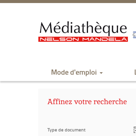
Aller
Aller
Aller
au
au
à
menu
contenu
la
recherche
Mode d'emploi
Affinez votre recherche
Type de document