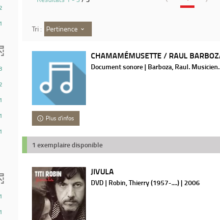
2
1
Pertinence
Tri :
CHAMAMÉMUSETTE / RAUL BARBOZ
Document sonore | Barboza, Raul. Musicien.
3
2
1
1
Plus d'infos
1
1 exemplaire disponible
JIVULA
DVD | Robin, Thierry (1957-....) | 2006
1
1