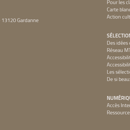
Pour les c
Carte blan
Action cult
e 13120 Gardanne
SÉLECTIO
Des idées 
Réseau 
Accessibilit
Accessibilit
Les sélect
De si beau
NUMÉRIQ
Accès Inter
Ressources