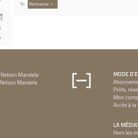
r
Pertinence
Tri :
he)
2
1
MODE D'
 Nelson Mandela
Abonnement
Nelson Mandela
Prêts, rés
Mon compt
Accès à l
LA MÉDIA
Hors les m