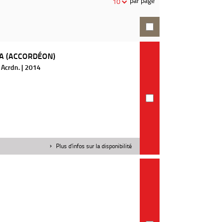
par page
10
recherche
A (ACCORDÉON)
 Acrdn. | 2014
Plus d'infos sur la disponibilité