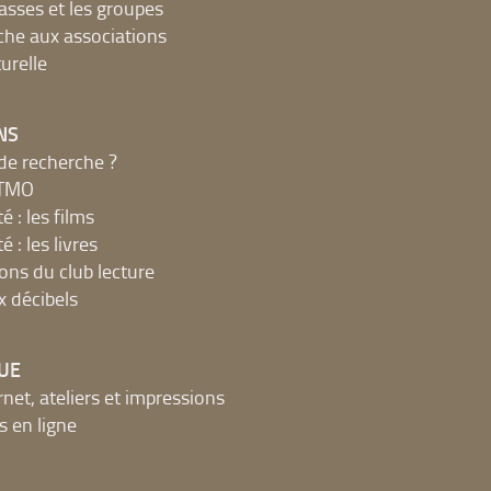
lasses et les groupes
che aux associations
urelle
NS
de recherche ?
MTMO
é : les films
é : les livres
ions du club lecture
x décibels
UE
net, ateliers et impressions
 en ligne