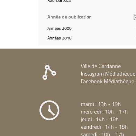
Raul Barboza
relance
(Cliquer
ajouter
résultats)
la
pour
le
(Cliquer
recherc
ajouter
Année de publication
filtre
pour
le
et
ajouter
filtre
(2
Années 2000
relancer
le
et
résultats)
la
filtre
(1
Années 2010
relancer
(Cliquer
recherche)
et
résultats)
la
pour
relancer
(Cliquer
recherche)
ajouter
la
pour
le
recherche)
ajouter
filtre
Ville de Gardanne
le
et
Instagram Médiathèque
filtre
relancer
et
Facebook Médiathèque 
la
relancer
recherche)
la
recherche)
mardi : 13h - 19h
mercredi : 10h - 17h
jeudi : 14h - 18h
vendredi : 14h - 18h
samedi : 10h - 17h