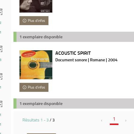
Plus d'infos
2
1
1 exemplaire disponible
ACOUSTIC SPIRIT
Document sonore | Romane | 2004
3
1
Plus d'infos
ts)
1 exemplaire disponible
1
1
Résultats
1
-
3
/ 3
1
1