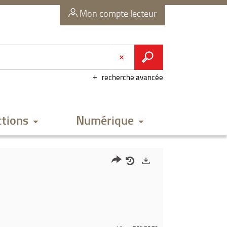
Mon compte lecteur
recherche avancée
ctions
Numérique
Partager
Historique
Exports
l'URL
de
de
vos
la
recherches