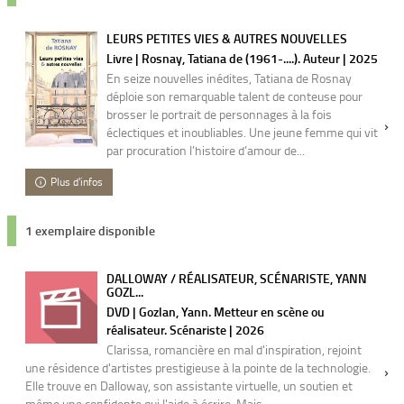
LEURS PETITES VIES & AUTRES NOUVELLES
Livre | Rosnay, Tatiana de (1961-....). Auteur | 2025
En seize nouvelles inédites, Tatiana de Rosnay
déploie son remarquable talent de conteuse pour
brosser le portrait de personnages à la fois
éclectiques et inoubliables. Une jeune femme qui vit
par procuration l’histoire d’amour de...
Plus d'infos
1 exemplaire disponible
DALLOWAY / RÉALISATEUR, SCÉNARISTE, YANN
GOZL...
DVD | Gozlan, Yann. Metteur en scène ou
réalisateur. Scénariste | 2026
Clarissa, romancière en mal d'inspiration, rejoint
une résidence d'artistes prestigieuse à la pointe de la technologie.
Elle trouve en Dalloway, son assistante virtuelle, un soutien et
même une confidente qui l'aide à écrire. Mais...