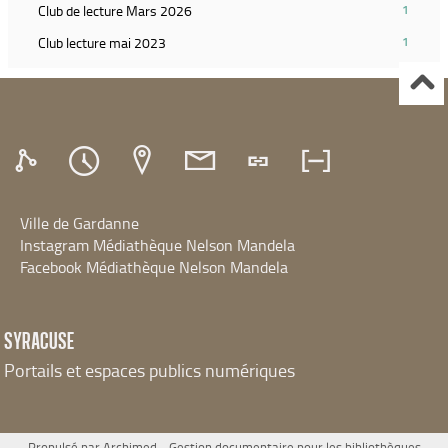
filtre
(1
Club de lecture Mars 2026
1
le
et
résultats)
filtre
(1
Club lecture mai 2023
1
relancer
(Cliquer
et
résultats)
la
pour
relancer
(Cliquer
recherche)
ajouter
la
pour
le
recherche)
ajouter
filtre
le
et
filtre
relancer
et
la
relancer
recherche)
Ville de Gardanne
la
recherche)
Instagram Médiathèque Nelson Mandela
Facebook Médiathèque Nelson Mandela
SYRACUSE
Portails et espaces publics numériques
Propulsé par
Archimed
- Gestion documentaire pour les bibliothèques