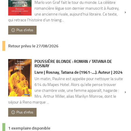
Marlo von Graf fait le tour du monde. La célèbre
romancière lègue son dernier manuscrit à Audrey,
une ancienne rivale, aujourd’hui libraire. Ce texte,
qui retrace l’histoire d’un triang...
Plus d'infos
Retour prévu le 27/08/2026
POUSSIÈRE BLONDE : ROMAN / TATIANA DE
ROSNAY
Livre | Rosnay, Tatiana de (1961-....). Auteur | 2024
Un matin, Pauline est appelée pour nettoyer la suite
614 du Mapes Hotel. Alors qu'elle pense trouver
une chambre vide, une femme apparaît, hagarde :
Mrs. Arthur Miller, alias Marilyn Monroe, dont le
séjour à Reno marque ...
Plus d'infos
1 exemplaire disponible