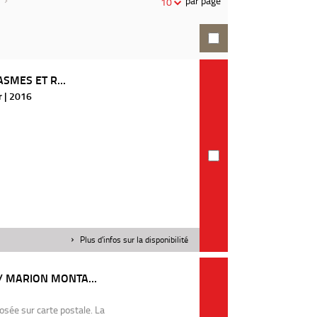
par page
10
recherche
ASMES ET R...
r | 2016
Plus d'infos sur la disponibilité
/ MARION MONTA...
sée sur carte postale. La