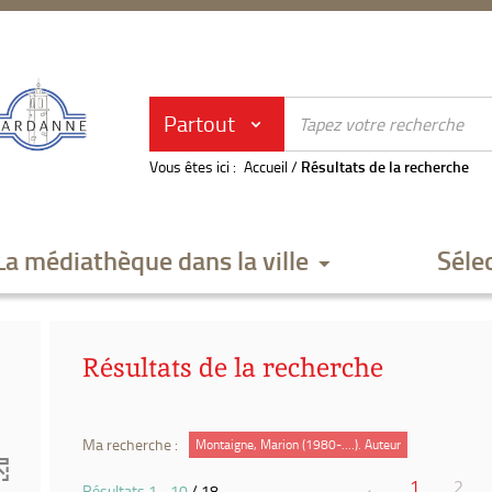
Partout
Vous êtes ici :
Accueil
/
Résultats de la recherche
La médiathèque dans la ville
Séle
Résultats de la recherche
Ma recherche :
Montaigne, Marion (1980-....). Auteur
1
2
Résultats
1
-
10
/ 18