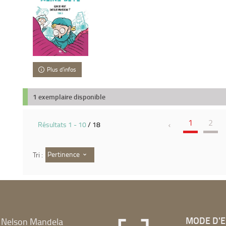
Plus d'infos
1 exemplaire disponible
1
2
Résultats
1
-
10
/ 18
Pertinence
Tri :
MODE D'
 Nelson Mandela