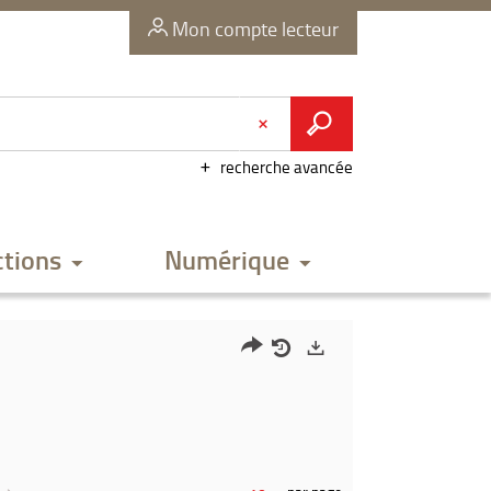
Mon compte lecteur
recherche avancée
ctions
Numérique
Partager
Historique
Exports
l'URL
de
de
vos
la
recherches