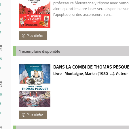
professeure Moustache y répond avec humour
1
alors quand le sabre laser sera disponible sur
1
l'apoptose, si des ascenseurs iron...
1
1
Plus d'infos
1 exemplaire disponible
5
DANS LA COMBI DE THOMAS PESQUET
1
Livre | Montaigne, Marion (1980-....). Auteur
0
5
1
Plus d'infos