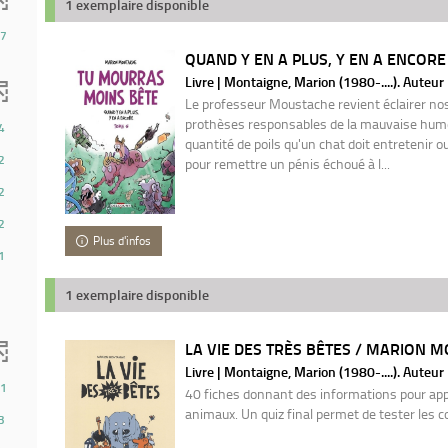
1 exemplaire disponible
7
QUAND Y EN A PLUS, Y EN A ENCORE
Livre | Montaigne, Marion (1980-....). Auteur
Le professeur Moustache revient éclairer nos
prothèses responsables de la mauvaise hume
4
quantité de poils qu'un chat doit entretenir o
2
pour remettre un pénis échoué à l...
2
2
Plus d'infos
1
1 exemplaire disponible
LA VIE DES TRÈS BÊTES / MARION 
Livre | Montaigne, Marion (1980-....). Auteur
1
40 fiches donnant des informations pour app
animaux. Un quiz final permet de tester les c
3