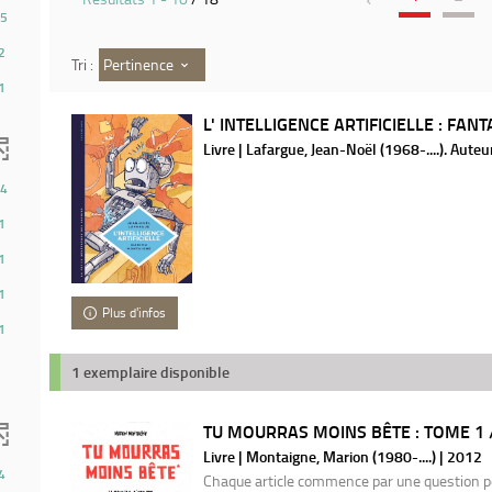
5
2
Pertinence
Tri :
1
L' INTELLIGENCE ARTIFICIELLE : FANT
Livre | Lafargue, Jean-Noël (1968-....). Auteu
4
1
1
1
Plus d'infos
1
1 exemplaire disponible
TU MOURRAS MOINS BÊTE : TOME 1 
Livre | Montaigne, Marion (1980-....) | 2012
4
Chaque article commence par une question po