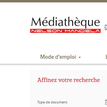
Aller
Aller
Aller
au
au
à
menu
contenu
la
recherche
Mode d'emploi
Affinez votre recherche
Type de document