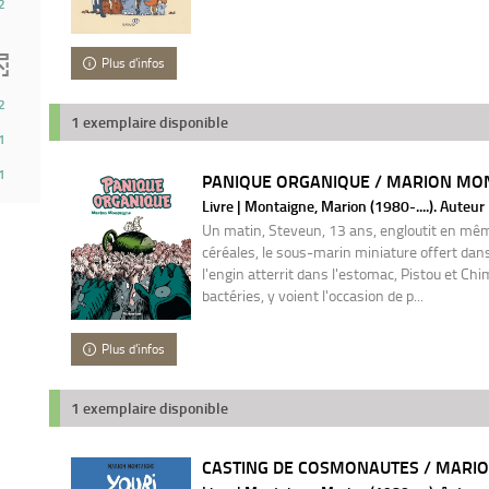
2
Plus d'infos
2
1 exemplaire disponible
1
1
PANIQUE ORGANIQUE / MARION MO
Livre | Montaigne, Marion (1980-....). Auteur
Un matin, Steveun, 13 ans, engloutit en mê
céréales, le sous-marin miniature offert dan
l'engin atterrit dans l'estomac, Pistou et Chi
bactéries, y voient l'occasion de p...
Plus d'infos
1 exemplaire disponible
CASTING DE COSMONAUTES / MARI