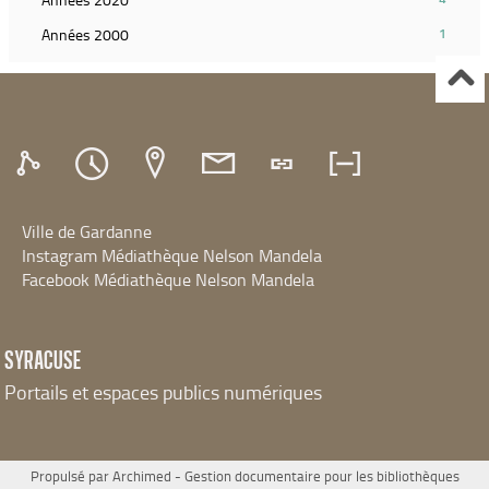
recherche)
(Cliquer
la
résultats)
pour
(1
Années 2000
1
recherche)
(Cliquer
ajouter
résultats)
pour
le
(Cliquer
ajouter
filtre
pour
le
et
ajouter
filtre
relancer
le
et
la
filtre
relancer
recherche)
et
la
relancer
recherche)
Ville de Gardanne
la
recherche)
Instagram Médiathèque Nelson Mandela
Facebook Médiathèque Nelson Mandela
SYRACUSE
Portails et espaces publics numériques
Propulsé par
Archimed
- Gestion documentaire pour les bibliothèques