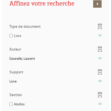
Affinez votre recherche
Type de document
(10
Livre
10
résultats)
(Cocher
Auteur
pour
ajouter
(10
Gounelle, Laurent
10
le
résultats)
filtre
(Cliquer
et
Support
pour
relancer
ajouter
la
(10
Livre
10
le
recherche)
résultats)
filtre
(Cliquer
et
Section
pour
relancer
ajouter
la
(10
Adultes
10
le
recherche)
résultats)
filtre