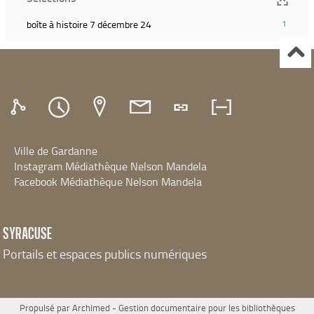
pour
relancer
le
recherche)
et
ajouter
la
filtre
(1
boîte à histoire 7 décembre 24
1
relancer
le
recherche)
et
résultats)
la
filtre
relancer
(Cliquer
recherche)
et
la
pour
relancer
recherche)
ajouter
la
le
recherche)
filtre
et
relancer
Ville de Gardanne
la
recherche)
Instagram Médiathèque Nelson Mandela
Facebook Médiathèque Nelson Mandela
SYRACUSE
Portails et espaces publics numériques
Propulsé par
Archimed
- Gestion documentaire pour les bibliothèques