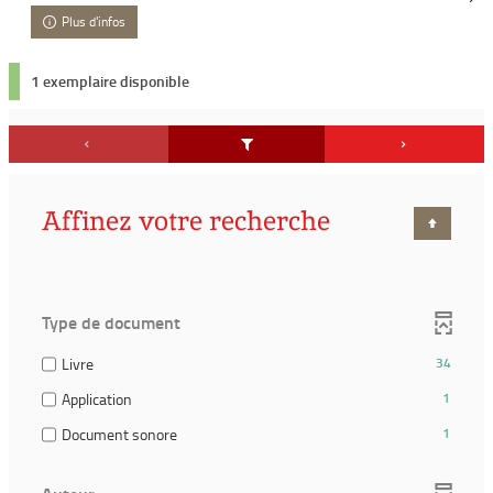
Plus d'infos
1 exemplaire disponible
Affinez votre recherche
Type de document
(34
Livre
34
résultats)
(1
Application
1
(Cocher
résultats)
pour
(1
Document sonore
1
(Cocher
ajouter
résultats)
pour
le
(Cocher
ajouter