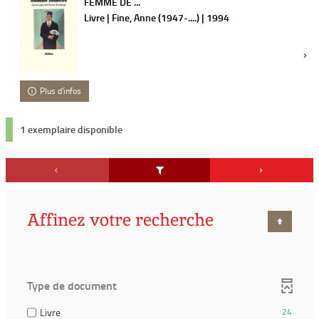
FEMME DE ...
Livre | Fine, Anne (1947-....) | 1994
Plus d'infos
1 exemplaire disponible
Affinez votre recherche
Type de document
(24
Livre
24