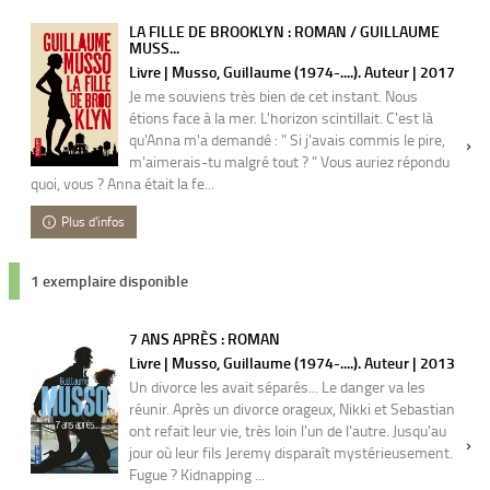
LA FILLE DE BROOKLYN : ROMAN / GUILLAUME
MUSS...
Livre | Musso, Guillaume (1974-....). Auteur | 2017
Je me souviens très bien de cet instant. Nous
étions face à la mer. L'horizon scintillait. C'est là
qu'Anna m'a demandé : " Si j'avais commis le pire,
m'aimerais-tu malgré tout ? " Vous auriez répondu
quoi, vous ? Anna était la fe...
Plus d'infos
1 exemplaire disponible
7 ANS APRÈS : ROMAN
Livre | Musso, Guillaume (1974-....). Auteur | 2013
Un divorce les avait séparés... Le danger va les
réunir. Après un divorce orageux, Nikki et Sebastian
ont refait leur vie, très loin l'un de l'autre. Jusqu'au
jour où leur fils Jeremy disparaît mystérieusement.
Fugue ? Kidnapping ...