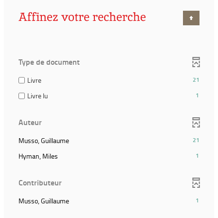
Affinez votre recherche
Type de document
(21
Livre
21
résultats)
(1
Livre lu
1
(Cocher
résultats)
pour
(Cocher
ajouter
Auteur
pour
le
ajouter
filtre
(21
Musso, Guillaume
21
le
et
résultats)
filtre
(1
Hyman, Miles
1
relancer
(Cliquer
et
résultats)
la
pour
relancer
(Cliquer
recherche)
ajouter
Contributeur
la
pour
le
recherche)
ajouter
filtre
(1
Musso, Guillaume
1
le
et
résultats)
filtre
relancer