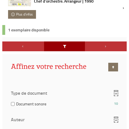
Chef d'orchestre. Arrangeur | 1990
Plus d'infos
1 exemplaire disponible
Affinez votre recherche
Type de document
(10
Document sonore
10
résultats)
(Cocher
Auteur
pour
ajouter