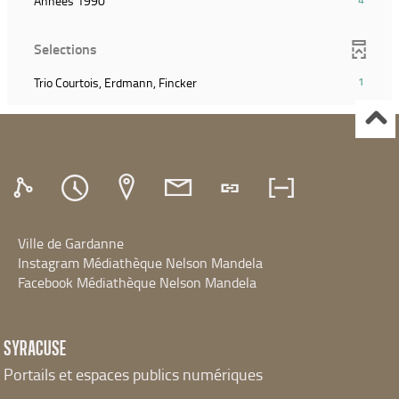
Années 1990
recherche)
(Cliquer
la
résultats)
pour
recherche)
(Cliquer
ajouter
Selections
pour
le
ajouter
filtre
(1
Trio Courtois, Erdmann, Fincker
1
le
et
résultats)
filtre
relancer
(Cliquer
et
la
pour
relancer
recherche)
ajouter
la
le
recherche)
filtre
et
relancer
Ville de Gardanne
la
recherche)
Instagram Médiathèque Nelson Mandela
Facebook Médiathèque Nelson Mandela
SYRACUSE
Portails et espaces publics numériques