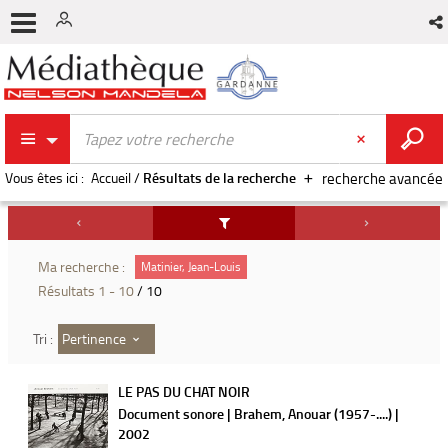
Vous êtes ici :
Accueil
/
Résultats de la recherche
recherche avancée
Ma recherche :
Matinier, Jean-Louis
Résultats
1
-
10
/ 10
Pertinence
Tri :
LE PAS DU CHAT NOIR
Document sonore | Brahem, Anouar (1957-....) |
2002