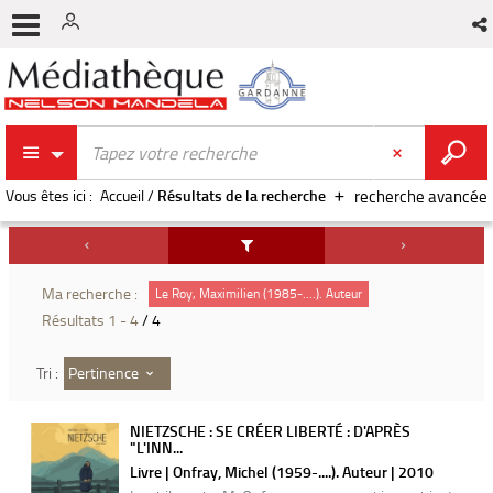
Vous êtes ici :
Accueil
/
Résultats de la recherche
recherche avancée
Ma recherche :
Le Roy, Maximilien (1985-....). Auteur
Résultats
1
-
4
/ 4
Pertinence
Tri :
NIETZSCHE : SE CRÉER LIBERTÉ : D'APRÈS
"L'INN...
Livre | Onfray, Michel (1959-....). Auteur | 2010