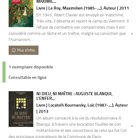
MAXIMIL...
Livre | Le Roy, Maximilien (1985-....). Auteur | 2011
En 1945, Albert Clavier est envoyé en Indochine.
Très vite, il déserte et rejoint le camp du Vietminh. Il
refuse de combattre ses compatriotes mais il est
considéré comme un lâche et un traître, malgré sa conviction que
l'humanism...
Plus d'infos
1 exemplaire disponible
Consultable en ligne
NI DIEU, NI MAÎTRE : AUGUSTE BLANQUI,
L'ENFER...
Livre | Locatelli Kournwsky, Loïc (1987-....). Auteur
| 2013
Un album consacré à la vie du révolutionnaire A.
Blanqui, à travers une évocation fouillée de son
militantisme et des convictions de celui qui fut l'un
des principaux inspirateurs de la Commune de Paris.