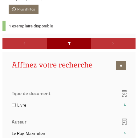
Plus d'infos
1 exemplaire disponible
Affinez votre recherche
Type de document
(4
Livre
4
résultats)
(Cocher
Auteur
pour
ajouter
(4
Le Roy, Maximilien
4
le