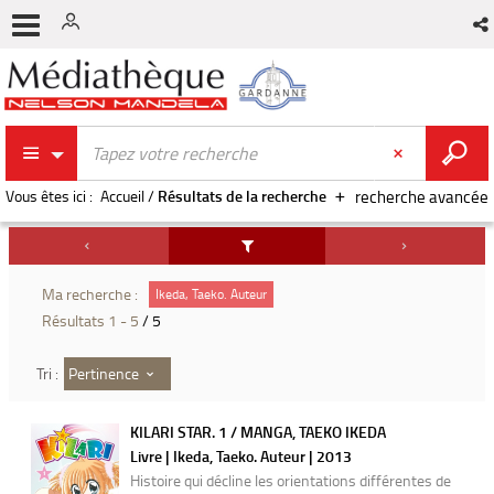
Vous êtes ici :
Accueil
/
Résultats de la recherche
recherche avancée
Ma recherche :
Ikeda, Taeko. Auteur
Résultats
1
-
5
/ 5
Pertinence
Tri :
KILARI STAR. 1 / MANGA, TAEKO IKEDA
Livre | Ikeda, Taeko. Auteur | 2013
Histoire qui décline les orientations différentes de