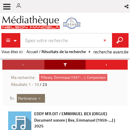
Vous êtes ici :
Accueil
/
Résultats de la recherche
recherche avancée
Ma recherche :
Pifarely, Dominique (1957-....). Compositeur
Résultats
1
-
10
/ 23
Pertinence
Tri :
EDDY M'A DIT / EMMANUEL BEX (ORGUE)
Document sonore | Bex, Emmanuel (1959-....) |
2025