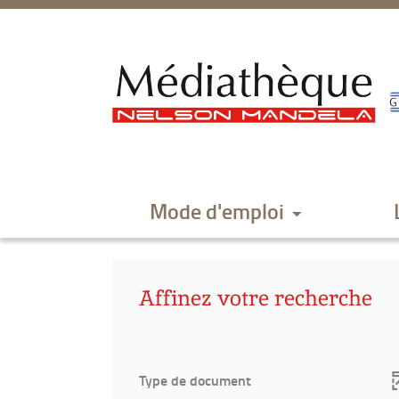
Aller
Aller
Aller
au
au
à
menu
contenu
la
recherche
Mode d'emploi
Affinez votre recherche
Type de document