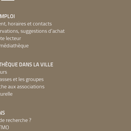
EMPLOI
, horaires et contacts
ervations, suggestions d'achat
e lecteur
a médiathèque
THÈQUE DANS LA VILLE
urs
lasses et les groupes
che aux associations
urelle
NS
de recherche ?
MTMO