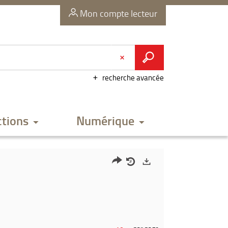
Mon compte lecteur
recherche avancée
ctions
Numérique
Partager
Historique
Exports
l'URL
de
de
vos
la
recherches