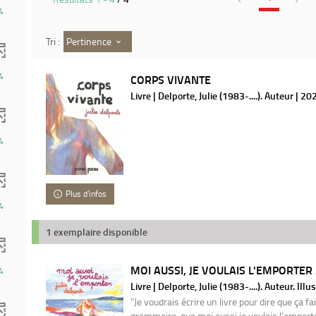
4
Pertinence
Tri :
4
CORPS VIVANTE
Livre | Delporte, Julie (1983-....). Auteur | 20
4
Plus d'infos
4
1 exemplaire disponible
MOI AUSSI, JE VOULAIS L'EMPORTER / 
4
Livre | Delporte, Julie (1983-....). Auteur. Ill
"Je voudrais écrire un livre pour dire que ça fa
grammaire, que moi aussi je voulais l'emporte