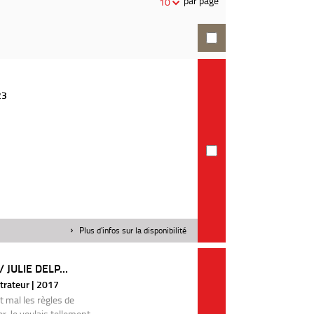
par page
10
recherche
23
Plus d'infos sur la disponibilité
JULIE DELP...
ustrateur | 2017
it mal les règles de
r. Je voulais tellement