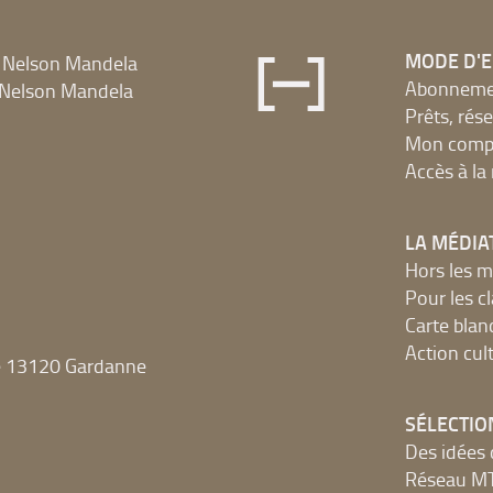
MODE D'
 Nelson Mandela
Abonnement
Nelson Mandela
Prêts, rés
Mon compt
Accès à l
LA MÉDIA
Hors les m
Pour les c
Carte blan
Action cult
e 13120 Gardanne
SÉLECTIO
Des idées 
Réseau 