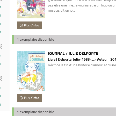
pas être une fille. Je voulais être un loup ou u
1
me suis dit un jo...
1
1
Plus d'infos
1
1 exemplaire disponible
JOURNAL / JULIE DELPORTE
2
Livre | Delporte, Julie (1983-....). Auteur | 20
2
Récit de la fin d'une histoire d'amour et d'un
2
2
Plus d'infos
1
1 exemplaire disponible