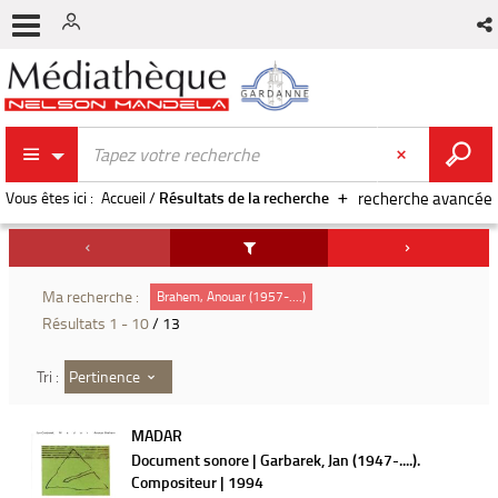
Vous êtes ici :
Accueil
/
Résultats de la recherche
recherche avancée
Ma recherche :
Brahem, Anouar (1957-....)
Résultats
1
-
10
/ 13
Pertinence
Tri :
MADAR
Document sonore | Garbarek, Jan (1947-....).
Compositeur | 1994