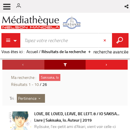
Vous êtes ici :
Accueil
/
Résultats de la recherche
recherche avancée
Ma recherche :
Sakisaka, Io
Résultats
1
-
10
/ 26
Pertinence
Tri :
LOVE, BE LOVED, LEAVE, BE LEFT. 8 / IO SAKISA...
Livre | Sakisaka, Io. Auteur | 2019
Ryôsuke, l'ex-petit ami d'Akari, vient voir celle-ci