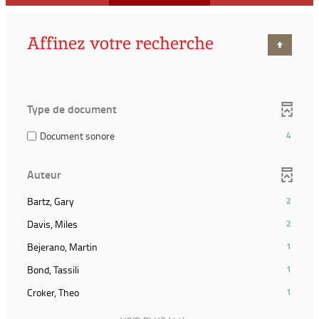
Affinez votre recherche
Type de document
(4
Document sonore
4
résultats)
(Cocher
Auteur
pour
ajouter
(2
Bartz, Gary
2
le
résultats)
filtre
(2
Davis, Miles
2
(Cliquer
et
résultats)
pour
(1
Bejerano, Martin
1
relancer
(Cliquer
ajouter
résultats)
la
pour
(1
Bond, Tassili
1
le
(Cliquer
recherche)
ajouter
résultats)
filtre
pour
(1
Croker, Theo
1
le
(Cliquer
et
ajouter
résultats)
filtre
pour
relancer
le