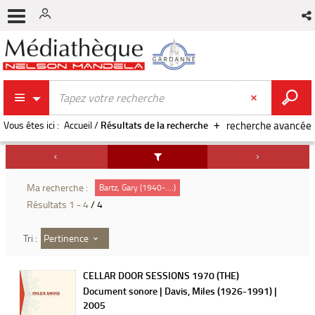
Vous êtes ici :
Accueil
/
Résultats de la recherche
recherche avancée
Ma recherche :
Bartz, Gary (1940-....)
Résultats
1
-
4
/ 4
Pertinence
Tri :
CELLAR DOOR SESSIONS 1970 (THE)
Document sonore | Davis, Miles (1926-1991) |
2005