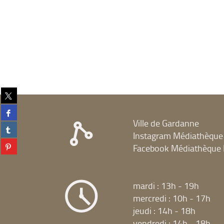
Partager
sur
Partager
twitter
sur
Ville de Gardanne
(Nouvelle
Partager
facebook
fenêtre)
Instagram Médiathèque
sur
(Nouvelle
Partager
tumblr
Facebook Médiathèque 
fenêtre)
sur
(Nouvelle
pinterest
fenêtre)
(Nouvelle
fenêtre)
mardi : 13h - 19h
mercredi : 10h - 17h
jeudi : 14h - 18h
vendredi : 14h - 18h