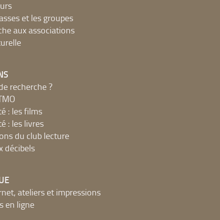
urs
lasses et les groupes
che aux associations
urelle
NS
de recherche ?
MTMO
é : les films
é : les livres
ions du club lecture
x décibels
UE
net, ateliers et impressions
 en ligne