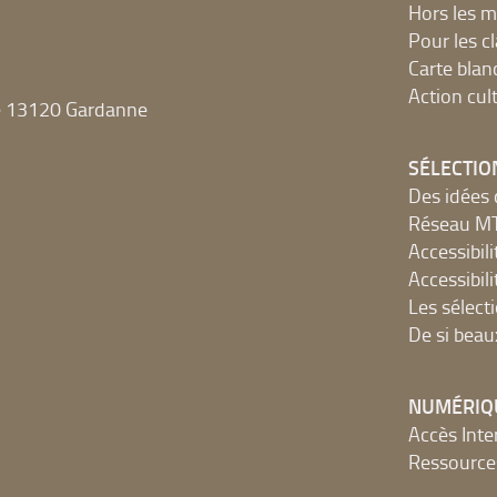
Hors les m
Pour les c
Carte blan
Action cult
e 13120 Gardanne
SÉLECTIO
Des idées 
Réseau 
Accessibilit
Accessibilit
Les sélect
De si beau
NUMÉRIQ
Accès Inter
Ressources