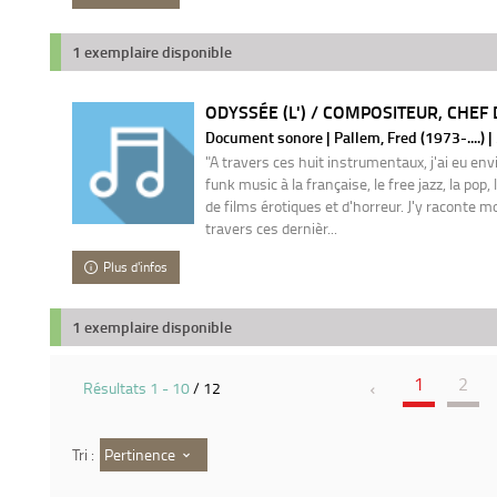
1 exemplaire disponible
ODYSSÉE (L') / COMPOSITEUR, CHEF 
Document sonore | Pallem, Fred (1973-....) 
"A travers ces huit instrumentaux, j'ai eu env
funk music à la française, le free jazz, la pop,
de films érotiques et d'horreur. J'y raconte m
travers ces dernièr...
Plus d'infos
1 exemplaire disponible
1
2
Résultats
1
-
10
/ 12
Pertinence
Tri :