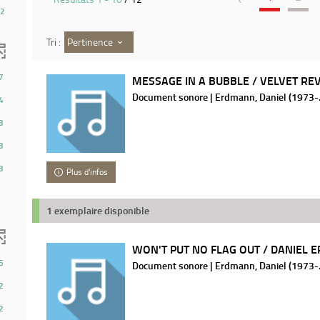
2
Pertinence
Tri :
7
MESSAGE IN A BUBBLE / VELVET RE
Document sonore | Erdmann, Daniel (1973-..
4
3
3
3
Plus d'infos
1 exemplaire disponible
WON'T PUT NO FLAG OUT / DANIEL E
5
Document sonore | Erdmann, Daniel (1973-..
2
2