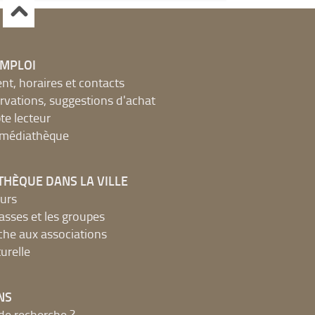
EMPLOI
, horaires et contacts
ervations, suggestions d'achat
e lecteur
a médiathèque
THÈQUE DANS LA VILLE
urs
lasses et les groupes
che aux associations
urelle
NS
de recherche ?