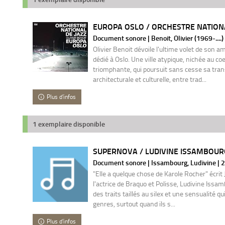
EUROPA OSLO / ORCHESTRE NATIONA
Document sonore | Benoit, Olivier (1969-....)
Olivier Benoit dévoile l'ultime volet de son a
dédié à Oslo. Une ville atypique, nichée au co
triomphante, qui poursuit sans cesse sa tra
architecturale et culturelle, entre trad...
Plus d'infos
1 exemplaire disponible
SUPERNOVA / LUDIVINE ISSAMBOURG
Document sonore | Issambourg, Ludivine | 
"Elle a quelque chose de Karole Rocher" écr
l'actrice de Braquo et Polisse, Ludivine Issam
des traits taillés au silex et une sensualité q
genres, surtout quand ils s...
Plus d'infos