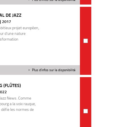
L DE JAZZ
 | 2017
mbitieux projet européen,
eur d'une nature
nsformation
Plus d'infos sur la disponibilité
 (FLÛTES)
2022
it Jazz News. Comme
bourg a la voix rauque,
ui défie les normes de