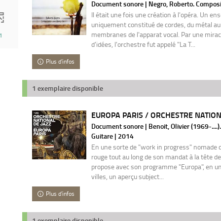
Document sonore | Negro, Roberto. Composit
Il était une fois une création à l'opéra. Un e
uniquement constitué de cordes, du métal au
membranes de l'apparat vocal. Par une mirac
1
d'idées, l'orchestre fut appelé "La T...
Plus d'infos
1 exemplaire disponible
EUROPA PARIS / ORCHESTRE NATION
Document sonore | Benoit, Olivier (1969-....)
Guitare | 2014
En une sorte de "work in progress" nomade qui
rouge tout au long de son mandat à la tête de 
propose avec son programme "Europa", en une
villes, un aperçu subject...
Plus d'infos
1 exemplaire disponible