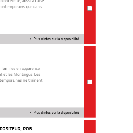
loncelliste, aussi à l'aise
t contemporains que dans
Plus d'infos sur la disponibilité
 familles en apparence
t et les Montaigus. Les
ntemporaines ne traînent
Plus d'infos sur la disponibilité
OSITEUR, ROB...