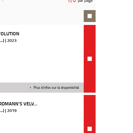
par page
10
recherche
VOLUTION
..) | 2023
Plus d'infos sur la disponibilité
RDMANN'S VELV...
..) | 2019