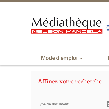
Aller
Aller
Aller
au
au
à
menu
contenu
la
recherche
Mode d'emploi
Affinez votre recherche
Type de document