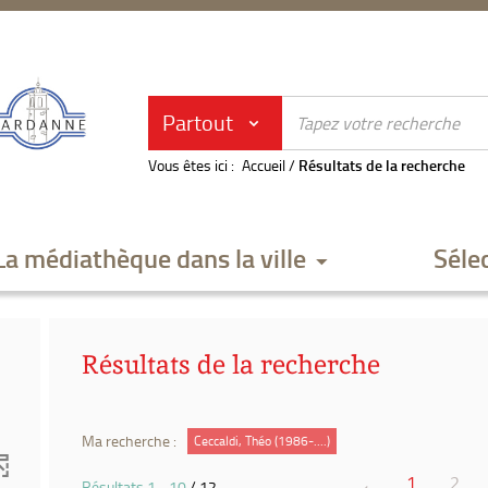
Partout
Vous êtes ici :
Accueil
/
Résultats de la recherche
La médiathèque dans la ville
Séle
Résultats de la recherche
Ma recherche :
Ceccaldi, Théo (1986-....)
1
2
Résultats
1
-
10
/ 12