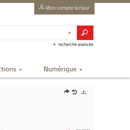
Mon compte lecteur
recherche avancée
ctions
Numérique
Partager
Historique
Exports
l'URL
de
de
vos
la
recherches