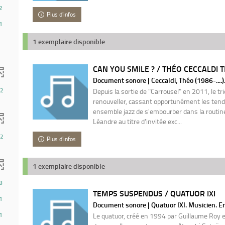
2
Plus d'infos
1
1 exemplaire disponible
CAN YOU SMILE ? / THÉO CECCALDI T
Document sonore | Ceccaldi, Théo (1986-....).
2
Depuis la sortie de "Carrousel" en 2011, le tr
renouveller, cassant opportunément les tend
ensemble jazz de s'embourber dans la routine e
Léandre au titre d'invitée exc...
2
Plus d'infos
1 exemplaire disponible
8
TEMPS SUSPENDUS / QUATUOR IXI
ts)
1
Document sonore | Quatuor IXI. Musicien. Ens
1
Le quatuor, créé en 1994 par Guillaume Roy e