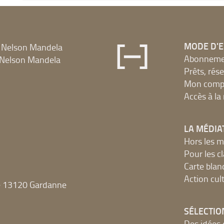
MODE D'
 Nelson Mandela
Abonnement
Nelson Mandela
Prêts, rés
Mon compt
Accès à l
LA MÉDIA
Hors les m
Pour les c
Carte blan
Action cult
e 13120 Gardanne
SÉLECTIO
Des idées 