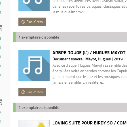
de nouvelles aventures avec Atsushi Sakaï, vio
1
dans les répertoires baroques, classiques e
la musique improvi...
1
r
Plus d'infos
he)
1 exemplaire disponible
3
1
ARBRE ROUGE (L') / HUGUES MAYOT
1
Document sonore | Mayot, Hugues | 2019
Avec ce disque, Hugues Mayot rassemble des
1
éparpillées voire ennemies comme les Capule
1
gens pensent que le jazz et les musiques co
jamais ensemble. En réalité, e...
Plus d'infos
1 exemplaire disponible
9
3
LOVING SUITE POUR BIRDY SO / COMP