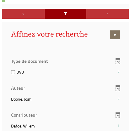
Affinez votre recherche
Type de document
(2
DVD
2
résultats)
(Cocher
Auteur
pour
ajouter
(2
Boone, Josh
2
le
résultats)
filtre
(Cliquer
et
Contributeur
pour
relancer
ajouter
la
(1
Dafoe, Willem
1
le
recherche)