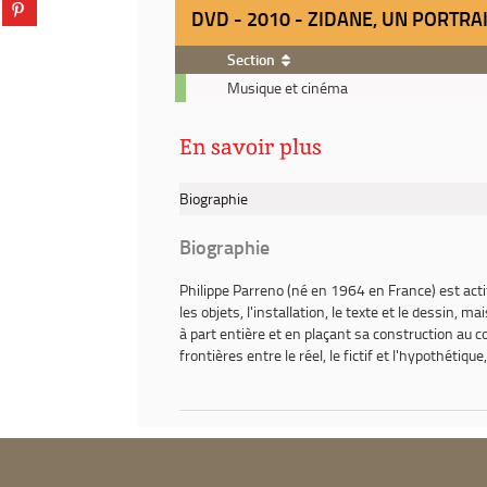
Partager
tumblr
fenêtre)
DVD - 2010 - ZIDANE, UN PORTRA
sur
(Nouvelle
pinterest
fenêtre)
Section
(Nouvelle
DVD
Musique et cinéma
fenêtre)
-
2010
En savoir plus
-
Zidane,
un
Biographie
portrait
du
Biographie
21e
siècle
Philippe Parreno (né en 1964 en France) est actif
/
les objets, l'installation, le texte et le dessin,
Douglas
à part entière et en plaçant sa construction au
Gordon,
frontières entre le réel, le fictif et l'hypothétiqu
Philippe
Parreno,
réal.