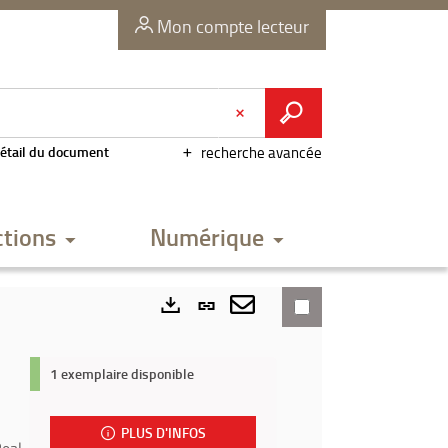
Mon compte lecteur
étail du document
recherche avancée
ctions
Numérique
Lien
permanent
Envoyer
Exports
(Nouvelle
par
1 exemplaire disponible
fenêtre)
mail
PLUS D'INFOS