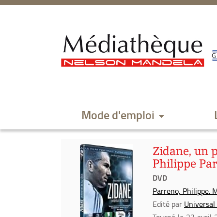
Aller
Aller
Aller
au
au
à
menu
contenu
la
recherche
Mode d'emploi
Zidane, un p
Philippe Par
DVD
Parreno, Philippe. 
Edité par
Universal