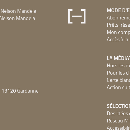
MODE D'
 Nelson Mandela
Abonnement
Nelson Mandela
Prêts, rés
Mon compt
Accès à l
LA MÉDIA
Hors les m
Pour les c
Carte blan
Action cult
e 13120 Gardanne
SÉLECTIO
Des idées 
Réseau 
Accessibilit