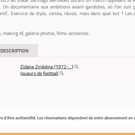
 2005 au stade Santiago Bernabeu durant un match opposant le 
... Un documentaire aux ambitions avant-gardistes, où l'on suit 
tif... Exercice de style, certes, réussi, mais dans quel but ? Les 
, making of, galerie photos, films-annonces..
DESCRIPTION
Zidane Zinédine (1972-....)
Joueurs de football
ire d'être authentifié. Les réservations dépendent de votre abonnement en 