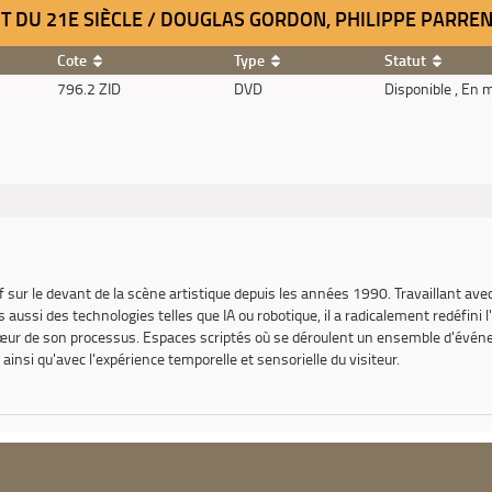
IT DU 21E SIÈCLE / DOUGLAS GORDON, PHILIPPE PARREN
Cote
Type
Statut
796.2 ZID
DVD
Disponible , En 
 sur le devant de la scène artistique depuis les années 1990. Travaillant avec
 mais aussi des technologies telles que IA ou robotique, il a radicalement redé
 cœur de son processus. Espaces scriptés où se déroulent un ensemble d'évén
e, ainsi qu'avec l'expérience temporelle et sensorielle du visiteur.