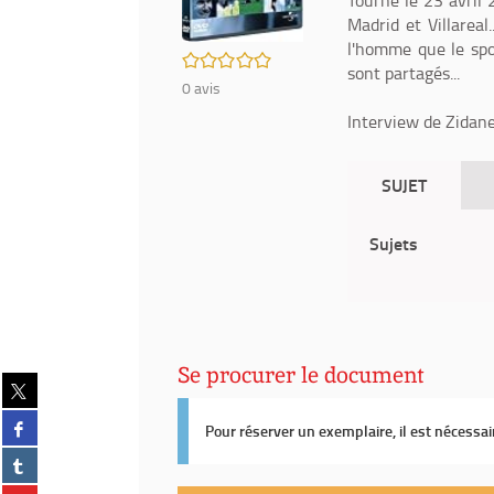
Tourné le 23 avril
Madrid et Villareal
l'homme que le spor
/5
sont partagés...
0
avis
Interview de Zidane
SUJET
Sujets
Se procurer le document
Partager
sur
Partager
twitter
Pour réserver un exemplaire, il est nécessa
sur
(Nouvelle
Partager
facebook
fenêtre)
sur
(Nouvelle