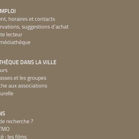
EMPLOI
, horaires et contacts
ervations, suggestions d'achat
e lecteur
a médiathèque
THÈQUE DANS LA VILLE
urs
lasses et les groupes
che aux associations
urelle
NS
de recherche ?
MTMO
é : les films