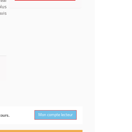
Real
plus
avis
Mon compte lecteur
cours.