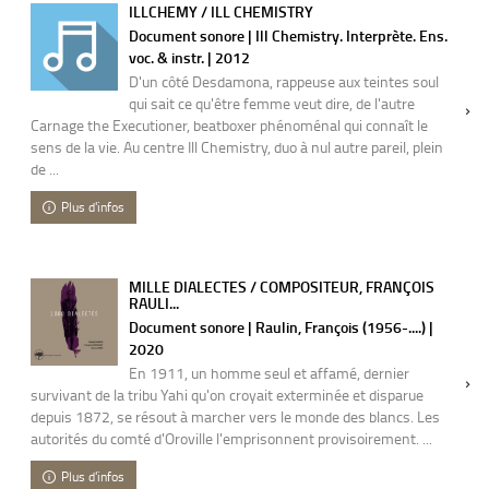
ILLCHEMY / ILL CHEMISTRY
Document sonore | Ill Chemistry. Interprète. Ens.
voc. & instr. | 2012
D'un côté Desdamona, rappeuse aux teintes soul
qui sait ce qu'être femme veut dire, de l'autre
Carnage the Executioner, beatboxer phénoménal qui connaît le
sens de la vie. Au centre Ill Chemistry, duo à nul autre pareil, plein
de ...
Plus d'infos
MILLE DIALECTES / COMPOSITEUR, FRANÇOIS
RAULI...
Document sonore | Raulin, François (1956-....) |
2020
En 1911, un homme seul et affamé, dernier
survivant de la tribu Yahi qu'on croyait exterminée et disparue
depuis 1872, se résout à marcher vers le monde des blancs. Les
autorités du comté d'Oroville l'emprisonnent provisoirement. ...
Plus d'infos