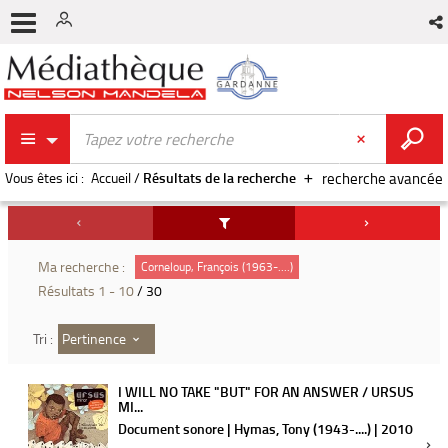
Vous êtes ici :
Accueil
/
Résultats de la recherche
recherche avancée
Ma recherche :
Corneloup, François (1963-....)
Résultats
1
-
10
/ 30
Pertinence
Tri :
I WILL NO TAKE "BUT" FOR AN ANSWER / URSUS
MI...
Document sonore | Hymas, Tony (1943-....) | 2010