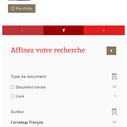
Plus d'infos
Affinez votre recherche
Type de document
(29
Document sonore
29
résultats)
(1
Livre
1
(Cocher
résultats)
pour
(Cocher
ajouter
Auteur
pour
le
ajouter
filtre
(26
Corneloup, François
26
le
et