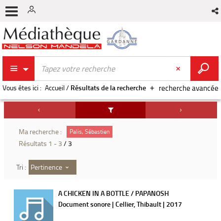
Vous êtes ici :
Accueil
/
Résultats de la recherche
recherche avancée
Ma recherche :
Palis, Sébastien
Résultats
1
-
3
/ 3
Pertinence
Tri :
A CHICKEN IN A BOTTLE / PAPANOSH
Document sonore | Cellier, Thibault | 2017