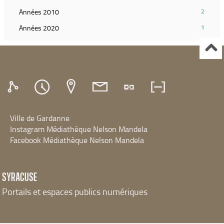
recherche)
ajouter
filtre
(2
Années 2010
2
le
et
résultats)
filtre
(1
Années 2020
1
relancer
(Cliquer
et
résultats)
la
pour
relancer
(Cliquer
recherche)
ajouter
la
pour
le
recherche)
ajouter
filtre
le
et
filtre
relancer
et
la
relancer
recherche)
Ville de Gardanne
la
recherche)
Instagram Médiathèque Nelson Mandela
Facebook Médiathèque Nelson Mandela
SYRACUSE
Portails et espaces publics numériques