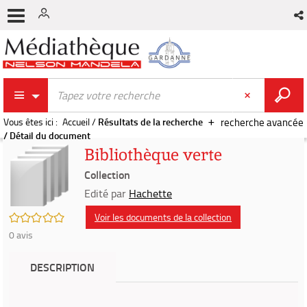
Vous êtes ici :
Accueil
/
Résultats de la recherche
recherche avancée
/
Détail du document
Bibliothèque verte
Collection
Edité par
Hachette
/5
Voir les documents de la collection
0
avis
DESCRIPTION