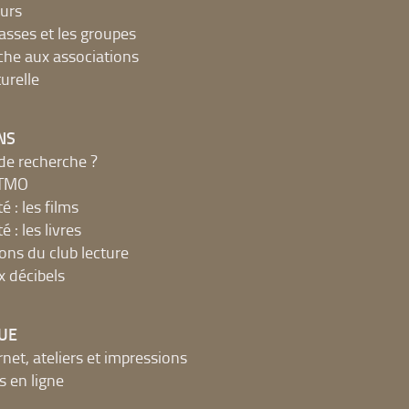
urs
lasses et les groupes
che aux associations
urelle
NS
de recherche ?
MTMO
é : les films
é : les livres
ions du club lecture
x décibels
UE
net, ateliers et impressions
 en ligne