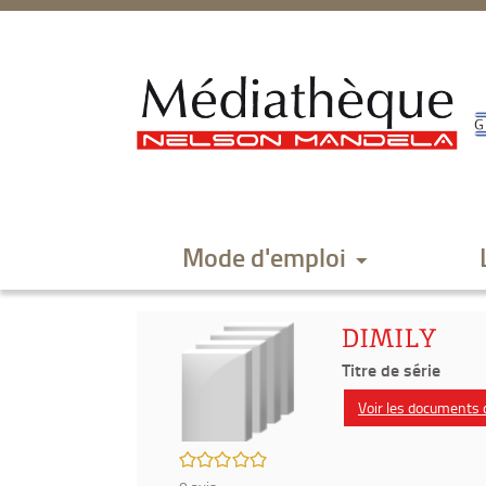
Aller
Aller
Aller
au
au
à
menu
contenu
la
recherche
Mode d'emploi
DIMILY
Titre de série
Voir les documents d
/5