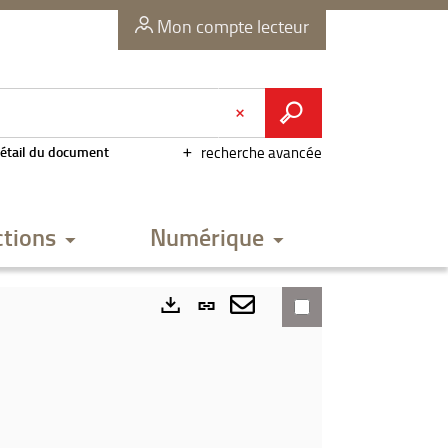
Mon compte lecteur
étail du document
recherche avancée
ctions
Numérique
Lien
permanent
Envoyer
Exports
(Nouvelle
par
fenêtre)
mail