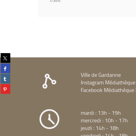
0
avis
Partager
sur
Partager
twitter
sur
Ville de Gardanne
(Nouvelle
Partager
facebook
fenêtre)
Instagram Médiathèque
sur
(Nouvelle
Partager
tumblr
Facebook Médiathèque 
fenêtre)
sur
(Nouvelle
pinterest
fenêtre)
(Nouvelle
fenêtre)
mardi : 13h - 19h
mercredi : 10h - 17h
jeudi : 14h - 18h
vendredi : 14h - 18h