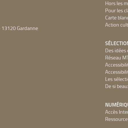
Hors les m
Pour les c
Carte blan
Action cult
e 13120 Gardanne
SÉLECTIO
Des idées 
Réseau 
Accessibilit
Accessibilit
Les sélect
De si beau
NUMÉRIQ
Accès Inter
Ressources