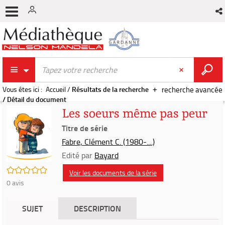
Vous êtes ici :
Accueil
/
Résultats de la recherche
recherche avancée
/
Détail du document
Les soeurs même pas peur
Titre de série
Fabre, Clément C. (1980-....)
Edité par
Bayard
/5
Voir les documents de la série
0
avis
SUJET
DESCRIPTION