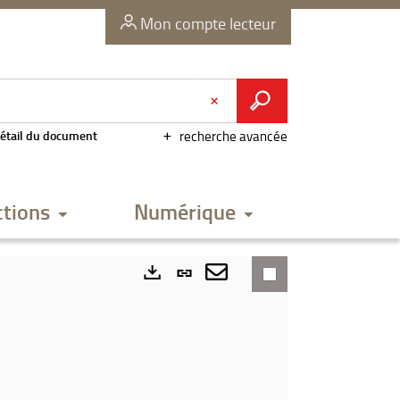
Mon compte lecteur
étail du document
recherche avancée
ctions
Numérique
Lien
permanent
Envoyer
Exports
(Nouvelle
par
fenêtre)
mail