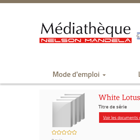
Aller
Aller
Aller
au
au
à
menu
contenu
la
recherche
Mode d'emploi
White Lotus
Titre de série
Voir les documents d
/5