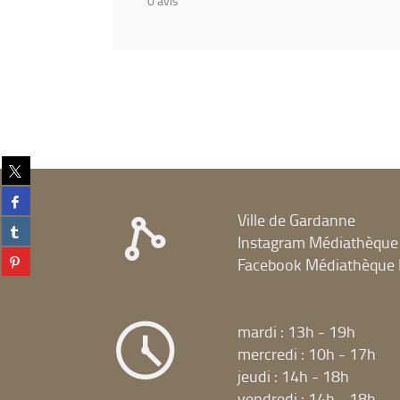
0
avis
Partager
sur
Partager
twitter
sur
Ville de Gardanne
(Nouvelle
Partager
facebook
fenêtre)
Instagram Médiathèque
sur
(Nouvelle
Partager
tumblr
Facebook Médiathèque 
fenêtre)
sur
(Nouvelle
pinterest
fenêtre)
(Nouvelle
fenêtre)
mardi : 13h - 19h
mercredi : 10h - 17h
jeudi : 14h - 18h
vendredi : 14h - 18h