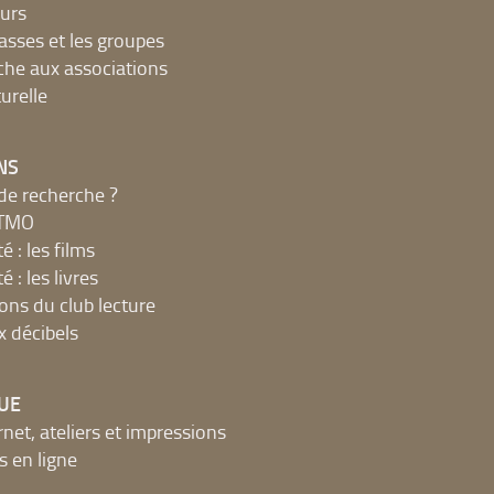
urs
lasses et les groupes
che aux associations
urelle
NS
de recherche ?
MTMO
é : les films
é : les livres
ions du club lecture
x décibels
UE
net, ateliers et impressions
 en ligne