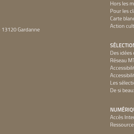
Hors les m
Pour les c
Carte blan
Action cult
e 13120 Gardanne
SÉLECTIO
Des idées 
Réseau 
Accessibilit
Accessibilit
Les sélect
De si beau
NUMÉRIQ
Accès Inter
Ressources