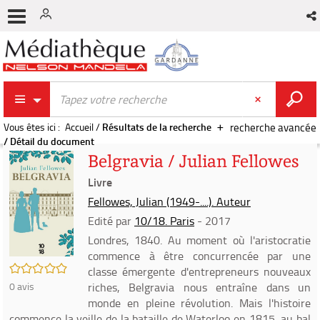
Vous êtes ici :
Accueil
/
Résultats de la recherche
recherche avancée
/
Détail du document
Belgravia / Julian Fellowes
Livre
Fellowes, Julian (1949-....). Auteur
Edité par
10/18. Paris
- 2017
Londres, 1840. Au moment où l'aristocratie
commence à être concurrencée par une
/5
classe émergente d'entrepreneurs nouveaux
0
avis
riches, Belgravia nous entraîne dans un
monde en pleine révolution. Mais l'histoire
commence la veille de la bataille de Waterloo en 1815, au bal