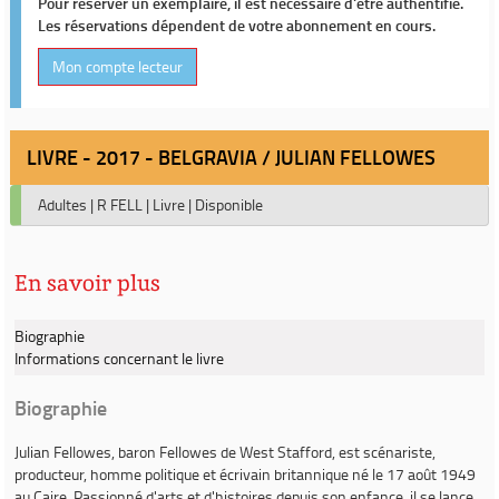
Pour réserver un exemplaire, il est nécessaire d'être authentifié.
Les réservations dépendent de votre abonnement en cours.
Mon compte lecteur
LIVRE - 2017 - BELGRAVIA / JULIAN FELLOWES
Adultes
|
R FELL
|
Livre
|
Disponible
En savoir plus
Biographie
Informations concernant le livre
Biographie
Julian Fellowes
, baron Fellowes de West Stafford, est scénariste,
producteur, homme politique et écrivain britannique né le 17 août 1949
au Caire. Passionné d'arts et d'histoires depuis son enfance, il se lance