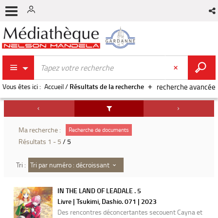
Vous êtes ici :
Accueil
/
Résultats de la recherche
recherche avancée
Ma recherche :
Recherche de documents
Résultats
1
-
5
/ 5
Tri par numéro : décroissant
Tri :
IN THE LAND OF LEADALE . 5
Livre | Tsukimi, Dashio. 071 | 2023
Des rencontres déconcertantes secouent Cayna et