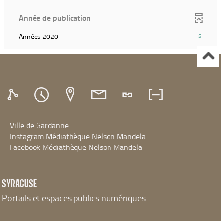
résultats)
pour
relancer
(Cliquer
ajouter
Année de publication
la
pour
le
recherche)
ajouter
filtre
(5
Années 2020
5
le
et
résultats)
filtre
relancer
(Cliquer
et
la
pour
relancer
recherche)
ajouter
la
le
recherche)
filtre
et
relancer
Ville de Gardanne
la
recherche)
Instagram Médiathèque Nelson Mandela
Facebook Médiathèque Nelson Mandela
SYRACUSE
Portails et espaces publics numériques