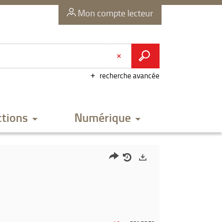
Mon compte lecteur
recherche avancée
ctions
Numérique
Partager
Historique
Exports
l'URL
de
de
vos
la
recherches