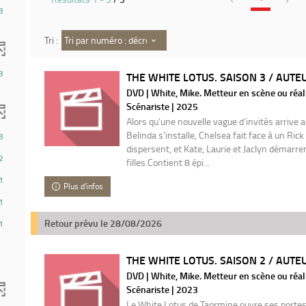
3
Tri par numéro : décroissant
Tri :
3
THE WHITE LOTUS. SAISON 3 / AUTEU
DVD | White, Mike. Metteur en scène ou réali
Scénariste | 2025
Alors qu’une nouvelle vague d’invités arrive 
Belinda s’installe, Chelsea fait face à un Rick 
3
dispersent, et Kate, Laurie et Jaclyn démarr
2
filles.Contient 8 épi...
1
Plus d'infos
1
Retour prévu le 28/08/2026
1
THE WHITE LOTUS. SAISON 2 / AUTEU
DVD | White, Mike. Metteur en scène ou réali
Scénariste | 2023
Le White Lotus de Taormine ouvre ses porte