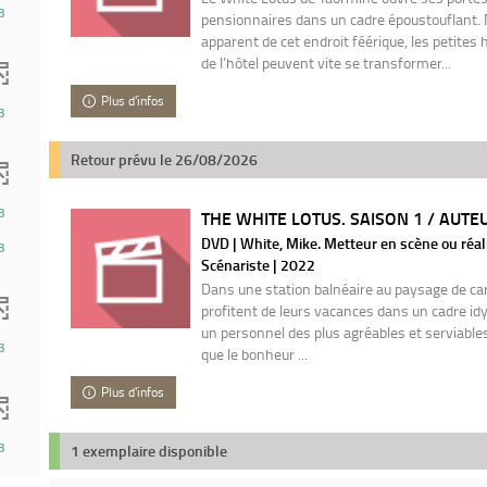
3
pensionnaires dans un cadre époustouflant. M
apparent de cet endroit féérique, les petites
de l’hôtel peuvent vite se transformer...
Plus d'infos
3
Retour prévu le 26/08/2026
3
THE WHITE LOTUS. SAISON 1 / AUTEU
DVD | White, Mike. Metteur en scène ou réali
3
Scénariste | 2022
Dans une station balnéaire au paysage de cart
profitent de leurs vacances dans un cadre idyl
un personnel des plus agréables et serviables. 
3
que le bonheur ...
Plus d'infos
3
1 exemplaire disponible