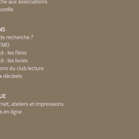
che aux associations
urelle
NS
de recherche ?
MTMO
é : les films
é : les livres
ions du club lecture
x décibels
UE
net, ateliers et impressions
 en ligne