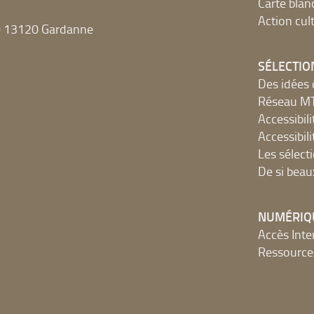
Carte blan
Action cult
e 13120 Gardanne
SÉLECTIO
Des idées 
Réseau 
Accessibilit
Accessibilit
Les sélect
De si beau
NUMÉRIQ
Accès Inter
Ressources