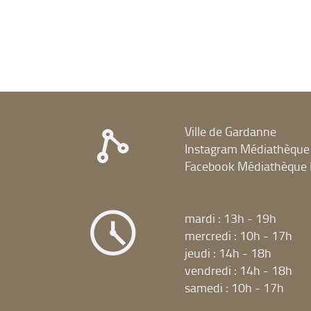
(Cliquer
et
pour
relancer
ajouter
la
le
recherche)
filtre
et
relancer
la
recherche)
Ville de Gardanne
Instagram Médiathèque
Facebook Médiathèque 
mardi : 13h - 19h
mercredi : 10h - 17h
jeudi : 14h - 18h
vendredi : 14h - 18h
samedi : 10h - 17h