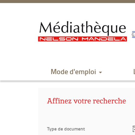
Aller
Aller
Aller
au
au
à
menu
contenu
la
recherche
Mode d'emploi
Affinez votre recherche
Type de document