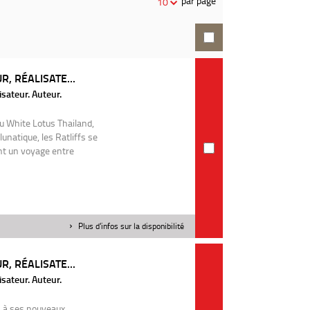
par page
10
recherche
R, RÉALISATE...
sateur. Auteur.
au White Lotus Thailand,
lunatique, les Ratliffs se
ent un voyage entre
Plus d'infos sur la disponibilité
R, RÉALISATE...
sateur. Auteur.
s à ses nouveaux