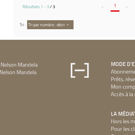
1
Résultats
1
-
3
/ 3
Tri par numéro : décroissant
Tri :
MODE D'
 Nelson Mandela
Abonnement
Nelson Mandela
Prêts, rés
Mon compt
Accès à l
LA MÉDIA
Hors les m
Pour les c