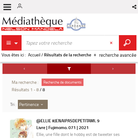
Vous êtes ici :
Accueil
/
Résultats de la recherche
recherche avancée
Ma recherche :
Recherche de documents
Résultats
1
-
8
/ 8
Pertinence
Tri :
@ELLIE #JENAIPASDEPETITAMI. 9
Livre | Fujimomo. 071 | 2021
Ellie, une fille dont le hobby est de tweeter ses