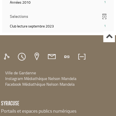
filtre
(1
Années 2010
1
relancer
(Cliquer
recherche)
et
résultats)
la
pour
relancer
(Cliquer
recherche)
ajouter
Selections
la
pour
le
recherche)
ajouter
filtre
(1
Club lecture septembre 2023
1
le
et
résultats)
filtre
relancer
(Cliquer
et
la
pour
relancer
recherche)
ajouter
la
le
recherche)
filtre
et
relancer
Ville de Gardanne
la
recherche)
Instagram Médiathèque Nelson Mandela
Facebook Médiathèque Nelson Mandela
SYRACUSE
Portails et espaces publics numériques