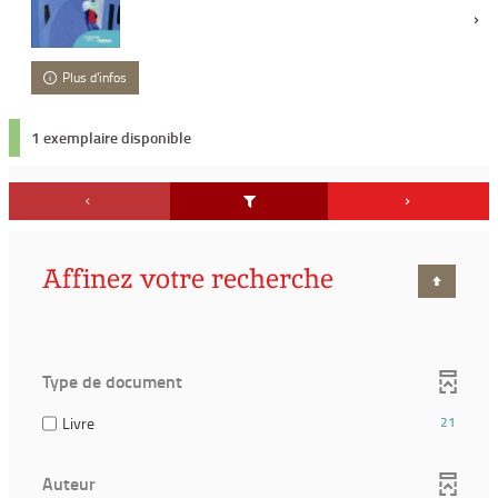
Plus d'infos
1 exemplaire disponible
Affinez votre recherche
Type de document
(21
Livre
21
résultats)
(Cocher
Auteur
pour