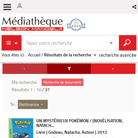
Vous êtes ici :
Accueil
/
Résultats de la recherche
recherche avancée
Ma recherche :
Recherche de documents
Résultats
1
-
10
/ 37
Pertinence
Tri :
UN MYSTÉRIEUX POKÉMON / [NOVÉLISATION,
NATACH...
Livre | Godeau, Natacha. Auteur | 2012