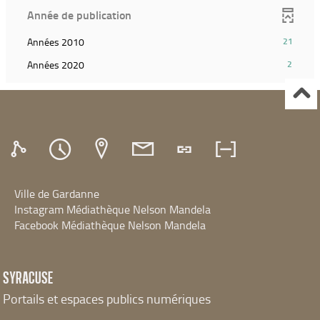
le
(Cliquer
recherche)
ajouter
Année de publication
filtre
pour
le
et
ajouter
filtre
(21
Années 2010
21
relancer
le
et
résultats)
la
filtre
(2
Années 2020
2
relancer
(Cliquer
recherche)
et
résultats)
la
pour
relancer
(Cliquer
recherche)
ajouter
la
pour
le
recherche)
ajouter
filtre
le
et
filtre
relancer
et
la
relancer
recherche)
Ville de Gardanne
la
recherche)
Instagram Médiathèque Nelson Mandela
Facebook Médiathèque Nelson Mandela
SYRACUSE
Portails et espaces publics numériques