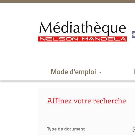
Aller
Aller
Aller
au
au
à
menu
contenu
la
recherche
Mode d'emploi
Affinez votre recherche
Type de document