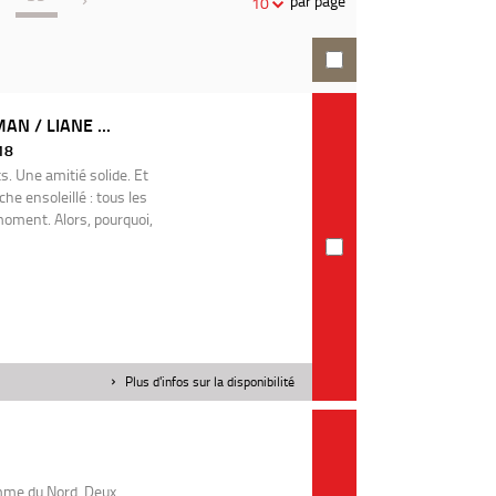
par page
10
recherche
AN / LIANE ...
018
. Une amitié solide. Et
e ensoleillé : tous les
oment. Alors, pourquoi,
Plus d'infos sur la disponibilité
emme du Nord. Deux