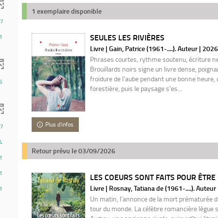
1 exemplaire disponible
7
SEULES LES RIVIÈRES
1
Livre | Gain, Patrice (1961-....). Auteur | 2026
Phrases courtes, rythme soutenu, écriture ne
Brouillards noirs signe un livre dense, poigna
froidure de l'aube pendant une bonne heure, 
6
forestière, puis le paysage s'es...
Plus d'infos
7
4
Retour prévu le 03/09/2026
1
1
LES COEURS SONT FAITS POUR ÊTRE
Livre | Rosnay, Tatiana de (1961-....). Auteur
1
Un matin, l’annonce de la mort prématurée de
tour du monde. La célèbre romancière lègue 