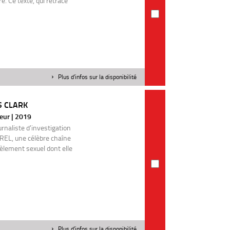
e. Ce texte, qui retrace
Plus d'infos sur la disponibilité
S CLARK
teur | 2019
urnaliste d'investigation
 REL, une célèbre chaîne
èlement sexuel dont elle
Plus d'infos sur la disponibilité