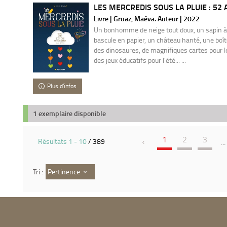
LES MERCREDIS SOUS LA PLUIE : 52 A
Livre | Gruaz, Maéva. Auteur | 2022
Un bonhomme de neige tout doux, un sapin à 
bascule en papier, un château hanté, une boît
des dinosaures, de magnifiques cartes pour l
des jeux éducatifs pour l'été... ...
Plus d'infos
1 exemplaire disponible
1
2
3
Résultats
1
-
10
/ 389
...
Pertinence
Tri :