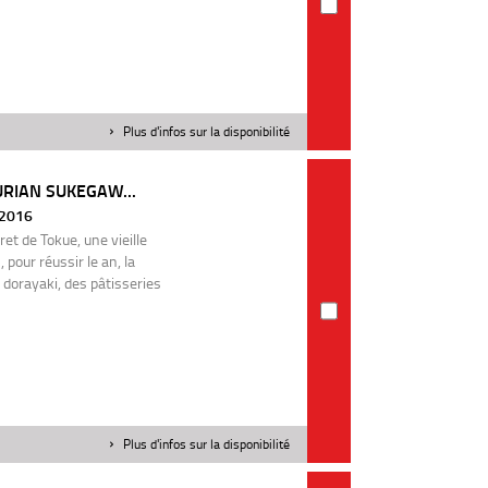
Plus d'infos sur la disponibilité
URIAN SUKEGAW...
| 2016
cret de Tokue, une vieille
our réussir le an, la
 dorayaki, des pâtisseries
Plus d'infos sur la disponibilité