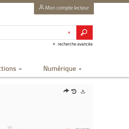
Mon compte lecteur
recherche avancée
ctions
Numérique
Partager
Historique
Exports
l'URL
de
de
vos
la
recherches
39