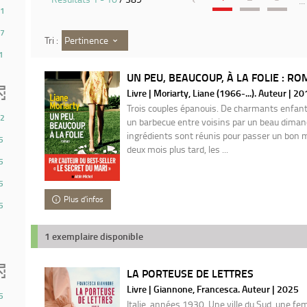
...
1
7
Pertinence
Tri :
1
UN PEU, BEAUCOUP, À LA FOLIE : ROM
Livre | Moriarty, Liane (1966-...). Auteur | 2
Trois couples épanouis. De charmants enfants
2
un barbecue entre voisins par un beau dimanch
ingrédients sont réunis pour passer un bon m
5
deux mois plus tard, les ...
5
5
Plus d'infos
5
1 exemplaire disponible
LA PORTEUSE DE LETTRES
Livre | Giannone, Francesca. Auteur | 2025
5
Italie, années 1930. Une ville du Sud, une f