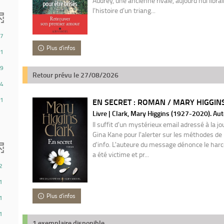
Audrey, une ancienne rivale, aujourd’hui librair
l’histoire d’un triang...
7
Plus d'infos
1
9
Retour prévu le 27/08/2026
4
1
EN SECRET : ROMAN / MARY HIGGIN
Livre | Clark, Mary Higgins (1927-2020). Au
Il suffit d'un mystérieux email adressé à la jo
Gina Kane pour l'alerter sur les méthodes de
d'info. L'auteure du message dénonce le harc
a été victime et pr...
2
1
Plus d'infos
1
1
1 exemplaire disponible