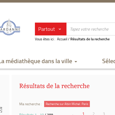
Partout
Vous êtes ici :
Accueil
/
Résultats de la recherche
La médiathèque dans la ville
Séle
Résultats de la recherche
Ma recherche :
Recherche sur Albin Michel. Paris
1
2
3
Résultats
1
-
10
/ 389