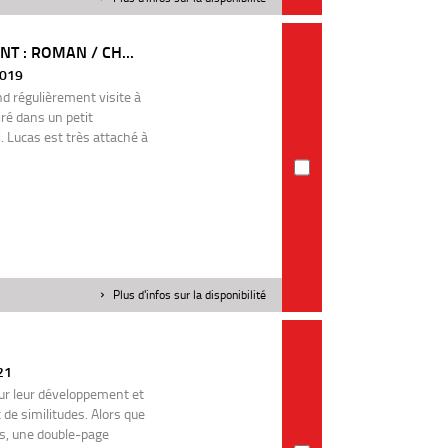
T : ROMAN / CH...
 2019
nd régulièrement visite à
iré dans un petit
 Lucas est très attaché à
Plus d'infos sur la disponibilité
021
ur leur développement et
de similitudes. Alors que
ns, une double-page