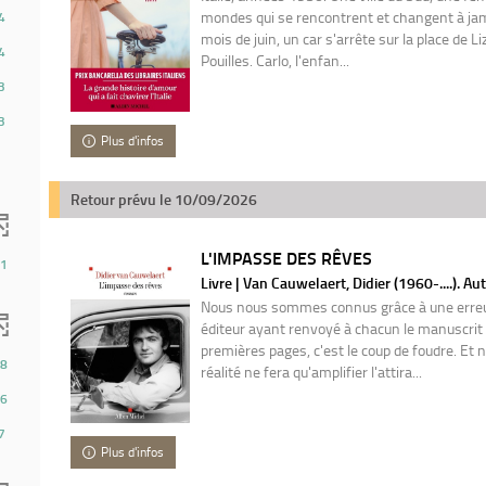
mondes qui se rencontrent et changent à jam
4
mois de juin, un car s'arrête sur la place de Liz
4
Pouilles. Carlo, l'enfan...
3
3
Plus d'infos
Retour prévu le 10/09/2026
L'IMPASSE DES RÊVES
1
Livre | Van Cauwelaert, Didier (1960-....). Au
Nous nous sommes connus grâce à une erreu
éditeur ayant renvoyé à chacun le manuscrit d
premières pages, c'est le coup de foudre. Et 
8
réalité ne fera qu'amplifier l'attira...
6
7
Plus d'infos